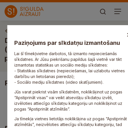
Vakances
Darbs vispārējās pamatizglītības
Paziņojums par sīkdatņu izmantošanu
(ķīmija/matemātika/fizika/inženierzi
Lai šī tīmekļvietne darbotos, tā izmanto nepieciešamās
pedagogam/-ģei (8 kontaktstundas)
sīkdatnes. Ar Jūsu piekrišanu papildus šajā vietnē var tikt
izmantotas statistikas un sociālo mediju sīkdatnes:
- Statistikas sīkdatnes (nepieciešamas, lai uzlabotu vietnes
darbību un lietošanas pieredzi);
Pienākumi
- Sociālo mediju sīkdatnes (video skatījumiem).
Jūs varat piekrist visām sīkdatnēm, noklikšķinot uz pogas
īstenot izglītības programmu konkrētajā mācību
“Apstiprināt visas” vai veikt atsevišķu sīkdatņu izvēli,
priekšmetā atbilstoši Valsts izglītības standartam;
izvēloties attiecīgo sīkdatņu kategoriju un noklikšķinot uz
veikt individuālu darbu ar izglītojamajiem, radītu
pogas “Apstiprināt atzīmētās”.
viņos motivāciju mācīties.
Ja tīmekļa vietnes lietotājs noklikšķina uz pogas “Apstiprināt
atzīmētās”, neizvēloties attiecīgu sīkdatņu kategoriju, tad