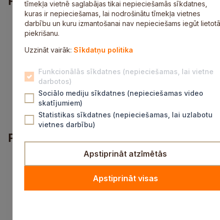
Prasības
tīmekļa vietnē saglabājas tikai nepieciešamās sīkdatnes,
kuras ir nepieciešamas, lai nodrošinātu tīmekļa vietnes
izglītība atbilstoši noteikumiem “Par pedagogiem
darbību un kuru izmantošanai nav nepieciešams iegūt lietotā
nepieciešamo izglītību un profesionālo
piekrišanu.
kvalifikāciju un pedagogu profesionālās
Uzzināt vairāk:
kompetences pilnveides kārtību” (var būt arī
Sīkdatņu politika
students);
labas komunikācijas prasmes ar bērniem,
Funkcionālās sīkdatnes (nepieciešamas, lai vietne
vecākiem un kolēģiem;
darbotos)
iniciatīva un patstāvība, pildot darba pienākumus;
Sociālo mediju sīkdatnes (nepieciešamas video
augsta atbildības sajūta pret uzdotajiem
skatījumiem)
pienākumiem un precizitāte to izpildē.
Statistikas sīkdatnes (nepieciešamas, lai uzlabotu
vietnes darbību)
Piedāvājums
Apstiprināt atzīmētās
darbs Siguldas novada pašvaldības iestādē;
interesants, radošs un atbildīgs darbs;
sociālās garantijas;
Apstiprināt visas
iespēja profesionāli pilnveidoties un augt
mērķtiecīgā kolektīvā;
darba algas likme 235 eiro pirms nodokļu
nomaksas (par 6 stundām);