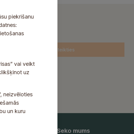
ūsu piekrišanu
kdatnes:
lietošanas
Pieteikties
isas” vai veikt
klikšķinot uz
, neizvēloties
ciešamās
ību un kuru
Seko mums