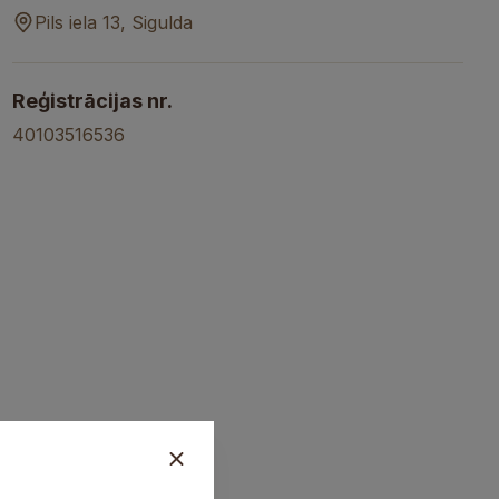
Pils iela 13, Sigulda
Reģistrācijas nr.
40103516536