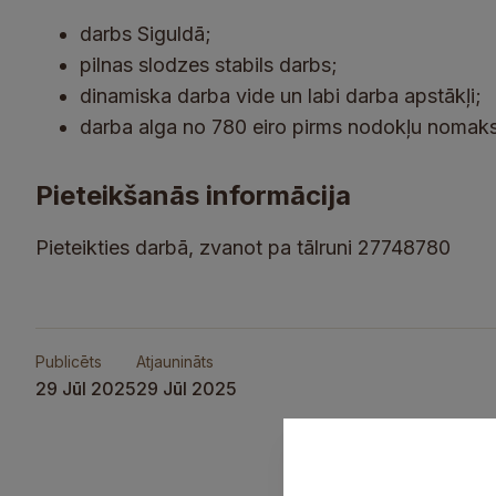
darbs Siguldā;
pilnas slodzes stabils darbs;
dinamiska darba vide un labi darba apstākļi;
darba alga no 780 eiro pirms nodokļu nomak
Pieteikšanās informācija
Pieteikties darbā, zvanot pa tālruni 27748780
Publicēts
Atjaunināts
29 Jūl 2025
29 Jūl 2025