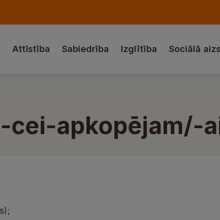
a
Attīstība
Sabiedrība
Izglītība
Sociālā aiz
-cei-apkopējam/-a
s);