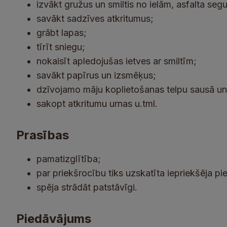
izvākt gružus un smiltis no ielām, asfalta s
savākt sadzīves atkritumus;
grābt lapas;
tīrīt sniegu;
nokaisīt apledojušas ietves ar smiltīm;
savākt papīrus un izsmēķus;
dzīvojamo māju koplietošanas telpu sausā u
sakopt atkritumu urnas u.tml.
Prasības
pamatizglītība;
par priekšrocību tiks uzskatīta iepriekšēja p
spēja strādāt patstāvīgi.
Piedāvājums