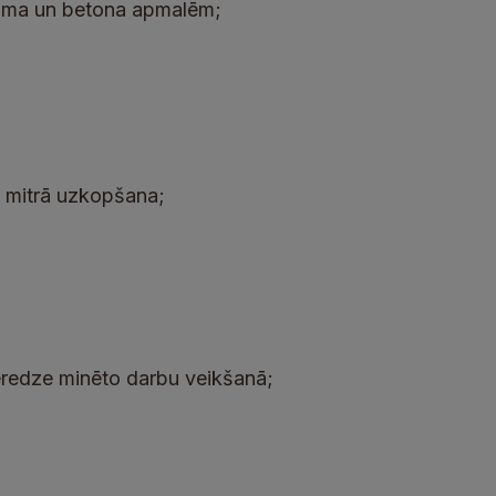
eguma un betona apmalēm;
n mitrā uzkopšana;
ieredze minēto darbu veikšanā;