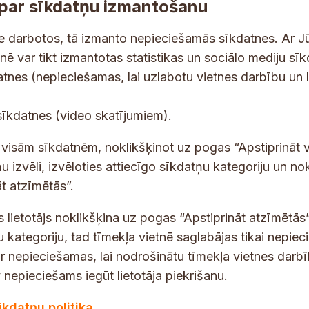
par sīkdatņu izmantošanu
ne darbotos, tā izmanto nepieciešamās sīkdatnes. Ar J
tnē var tikt izmantotas statistikas un sociālo mediju sī
tes un jaunumus savā e-pastā
datnes (nepieciešamas, lai uzlabotu vietnes darbību un 
E
sīkdatnes (video skatījumiem).
-
p
 saņemšanai e-pastā.
t visām sīkdatnēm, noklikšķinot uz pogas “Apstiprināt v
a
u izvēli, izvēloties attiecīgo sīkdatņu kategoriju un no
s
t atzīmētās”.
t
s lietotājs noklikšķina uz pogas “Apstiprināt atzīmētās”
s
*
u kategoriju, tad tīmekļa vietnē saglabājas tikai nepie
ir nepieciešamas, lai nodrošinātu tīmekļa vietnes darb
nepieciešams iegūt lietotāja piekrišanu.
dības darba laiks
Par vietni
īkdatņu politika