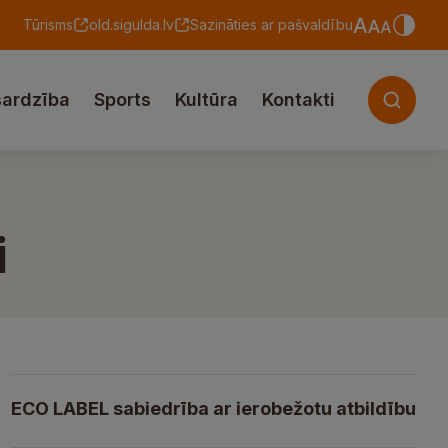
Tūrisms
old.sigulda.lv
Sazināties ar pašvaldību
sardzība
Sports
Kultūra
Kontakti
i
ECO LABEL sabiedrība ar ierobežotu atbildību