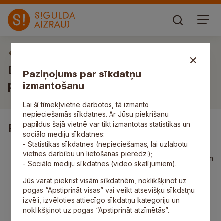
Vakances
Darbs pirmsskolas skolotāja
Paziņojums par sīkdatņu
palīgam/-dzei
izmantošanu
Lai šī tīmekļvietne darbotos, tā izmanto
nepieciešamās sīkdatnes. Ar Jūsu piekrišanu
papildus šajā vietnē var tikt izmantotas statistikas un
Pienākumi
sociālo mediju sīkdatnes:
- Statistikas sīkdatnes (nepieciešamas, lai uzlabotu
palīdzēt pirmsskolas izglītības skolotājai
vietnes darbību un lietošanas pieredzi);
sagatavoties rotaļnodarbībām, strādāt ar bērniem
- Sociālo mediju sīkdatnes (video skatījumiem).
apakšgrupās un individuāli pēc skolotājas
norādījumiem;
Jūs varat piekrist visām sīkdatnēm, noklikšķinot uz
rūpēties par grupas telpas tīrību un kārtību;
pogas “Apstiprināt visas” vai veikt atsevišķu sīkdatņu
veidot pozitīvu sadarbības vidi, prast sadarboties
izvēli, izvēloties attiecīgo sīkdatņu kategoriju un
ar bērniem un iestādes darbiniekiem.
noklikšķinot uz pogas “Apstiprināt atzīmētās”.