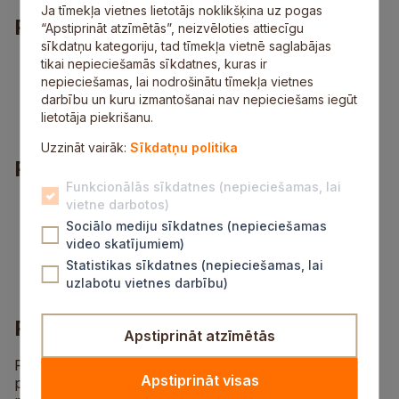
Ja tīmekļa vietnes lietotājs noklikšķina uz pogas
Prasības
“Apstiprināt atzīmētās”, neizvēloties attiecīgu
sīkdatņu kategoriju, tad tīmekļa vietnē saglabājas
labas saskarsmes un komunikācijas prasmes;
tikai nepieciešamās sīkdatnes, kuras ir
prasmes patstāvīgi plānot un organizēt savu
nepieciešamas, lai nodrošinātu tīmekļa vietnes
darbu;
darbību un kuru izmantošanai nav nepieciešams iegūt
valsts valodas zināšanas.
lietotāja piekrišanu.
Uzzināt vairāk:
Sīkdatņu politika
Piedāvājums
Funkcionālās sīkdatnes (nepieciešamas, lai
interesants, radošs un atbildīgs darbs;
vietne darbotos)
sociālās garantijas;
Sociālo mediju sīkdatnes (nepieciešamas
veselības apdrošināšana pēc 3 mēnešu
video skatījumiem)
pārbaudes laika;
Statistikas sīkdatnes (nepieciešamas, lai
alga 821 eiro mēnesī.
uzlabotu vietnes darbību)
Pieteikšanās informācija
Apstiprināt atzīmētās
Pieteikties darbā, sūtot CV līdz 8. septembrim uz e-
Apstiprināt visas
pasta adresi
abelite@sigulda.lv
vai pastu: Siguldas