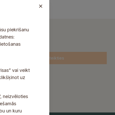
ūsu piekrišanu
kdatnes:
lietošanas
Pieteikties
isas” vai veikt
klikšķinot uz
, neizvēloties
ciešamās
ību un kuru