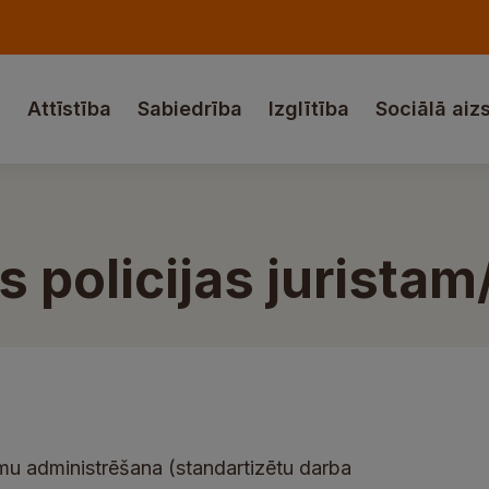
a
Attīstība
Sabiedrība
Izglītība
Sociālā aiz
 policijas juristam
mu administrēšana (standartizētu darba