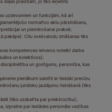
ās daļas prasībām, jo tiks ieņemts
jas uzdevumiem un funkcijām, kā arī
glamentējošo normatīvo aktu pārzināšana,
erpretācijai un piemērošanai praksē;
kā pakāpe). Citu svešvalodu zināšanas tiks
savas kompetences ietvaros noteikt darba
iduālos un kolektīvos);
disciplinētība un godīgums, personība, kas
alvenie pienākumi saistīti ar tiesiski precīzu
mērošanu juridisku jautājumu risināšanā (tiks
ādē (tiks uzskatīta par priekšrocību);
a, izpratne par iestādes personāla vadības