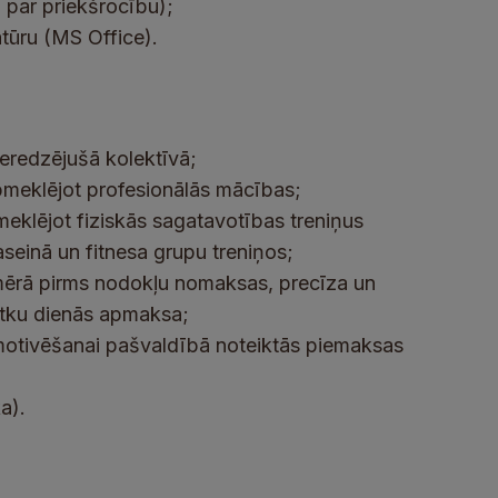
a par priekšrocību);
tūru (MS Office).
ieredzējušā kolektīvā;
apmeklējot profesionālās mācības;
pmeklējot fiziskās sagatavotības treniņus
aseinā un fitnesa grupu treniņos;
mērā pirms nodokļu nomaksas, precīza un
vētku dienās apmaksa;
u motivēšanai pašvaldībā noteiktās piemaksas
a).