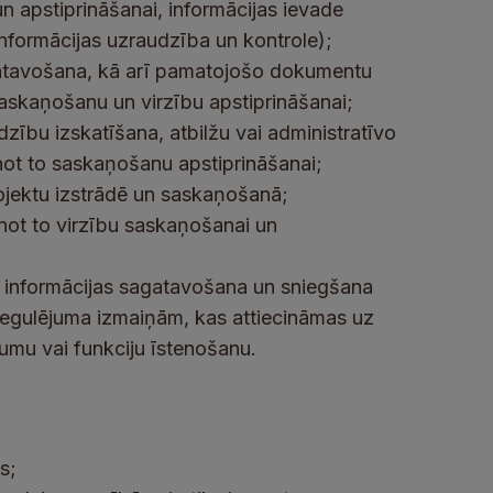
 apstiprināšanai, informācijas ievade
informācijas uzraudzība un kontrole);
gatavošana, kā arī pamatojošo dokumentu
askaņošanu un virzību apstiprināšanai;
dzību izskatīšana, atbilžu vai administratīvo
inot to saskaņošanu apstiprināšanai;
ojektu izstrādē un saskaņošanā;
inot to virzību saskaņošanai un
m, informācijas sagatavošana un sniegšana
regulējuma izmaiņām, kas attiecināmas uz
umu vai funkciju īstenošanu.
s;