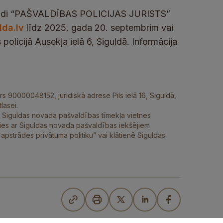
 norādi “PAŠVALDĪBAS POLICIJAS JURISTS”
lda.lv
līdz 2025. gada 20. septembrim vai
olicijā Ausekļa ielā 6, Siguldā. Informācija
rs 90000048152, juridiskā adrese Pils ielā 16, Siguldā,
lasei.
ūt Siguldas novada pašvaldības tīmekļa vietnes
ties ar Siguldas novada pašvaldības iekšējiem
strādes privātuma politiku” vai klātienē Siguldas