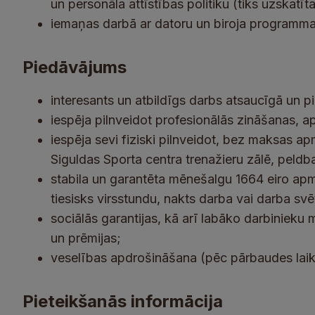
un personāla attīstības politiku (tiks uzskatīt
iemaņas darbā ar datoru un biroja programma
Piedāvājums
interesants un atbildīgs darbs atsaucīgā un p
iespēja pilnveidot profesionālās zināšanas, 
iespēja sevi fiziski pilnveidot, bez maksas a
Siguldas Sporta centra trenažieru zālē, peldb
stabila un garantēta mēnešalgu 1664 eiro ap
tiesisks virsstundu, nakts darba vai darba s
sociālās garantijas, kā arī labāko darbiniek
un prēmijas;
veselības apdrošināšana (pēc pārbaudes laik
Pieteikšanās informācija