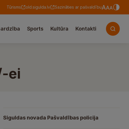
Tūrisms
old.sigulda.lv
Sazināties ar pašvaldību
sardzība
Sports
Kultūra
Kontakti
/-ei
Siguldas novada Pašvaldības policija