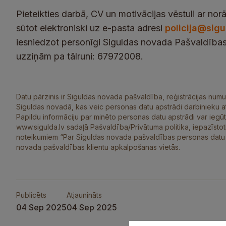
Pieteikties darbā, CV un motivācijas vēstuli ar
sūtot elektroniski uz e-pasta adresi
policija@sigu
iesniedzot personīgi Siguldas novada Pašvaldības p
uzziņām pa tālruni: 67972008.
Datu pārzinis ir Siguldas novada pašvaldība, reģistrācijas numu
Siguldas novadā, kas veic personas datu apstrādi darbinieku at
Papildu informāciju par minēto personas datu apstrādi var ieg
www.sigulda.lv sadaļā Pašvaldība/Privātuma politika, iepazīsto
noteikumiem “Par Siguldas novada pašvaldības personas datu ap
novada pašvaldības klientu apkalpošanas vietās.
Publicēts
Atjaunināts
04 Sep 2025
04 Sep 2025