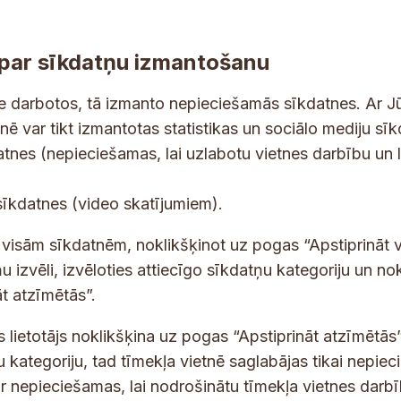
par sīkdatņu izmantošanu
ne darbotos, tā izmanto nepieciešamās sīkdatnes. Ar J
tnē var tikt izmantotas statistikas un sociālo mediju sī
tes un jaunumus savā e-pastā
datnes (nepieciešamas, lai uzlabotu vietnes darbību un 
E
sīkdatnes (video skatījumiem).
-
p
 saņemšanai e-pastā.
t visām sīkdatnēm, noklikšķinot uz pogas “Apstiprināt v
a
u izvēli, izvēloties attiecīgo sīkdatņu kategoriju un no
s
t atzīmētās”.
t
s lietotājs noklikšķina uz pogas “Apstiprināt atzīmētās”
s
*
u kategoriju, tad tīmekļa vietnē saglabājas tikai nepie
ir nepieciešamas, lai nodrošinātu tīmekļa vietnes darb