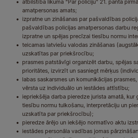
atbilstība likuma “Par policiju” 21. panta pirm
amatpersonas amats;
izpratne un zināšanas par pašvaldības polici
pašvaldības policijas amatpersonas darbu re
izpratne un spējas precīzai tiesību normu int
teicamas latviešu valodas zināšanas (augstā
uzskatītas par priekšrocību;
prasmes patstāvīgi organizēt darbu, spējas 
prioritātes, izvirzīt un sasniegt mērķus (indiv
labas saskarsmes un komunikācijas prasmes, 
vērsta uz individuālo un iestādes attīstību;
iepriekšēja darba pieredze jurista amatā, kur g
tiesību normu tulkošanu, interpretāciju un pie
uzskatīta par priekšrocību);
pieredze ārējo un iekšējo normatīvo aktu izstr
iestādes personāla vadības jomas pārzināšan