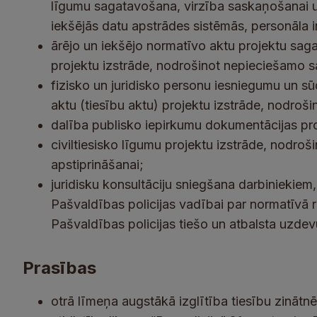
līgumu sagatavošana, virzība saskaņošanai un
iekšējās datu apstrādes sistēmās, personāla 
ārējo un iekšējo normatīvo aktu projektu sa
projektu izstrāde, nodrošinot nepieciešamo s
fizisko un juridisko personu iesniegumu un sū
aktu (tiesību aktu) projektu izstrāde, nodroš
dalība publisko iepirkumu dokumentācijas pr
civiltiesisko līgumu projektu izstrāde, nodroš
apstiprināšanai;
juridisku konsultāciju sniegšana darbiniekie
Pašvaldības policijas vadībai par normatīvā 
Pašvaldības policijas tiešo un atbalsta uzdev
Prasības
otrā līmeņa augstākā izglītība tiesību zinātnē