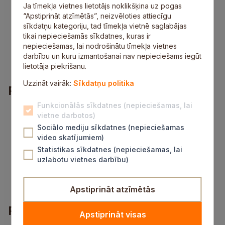
Ja tīmekļa vietnes lietotājs noklikšķina uz pogas
atbildības sajūta, godīgums, precizitāte un spēja
“Apstiprināt atzīmētās”, neizvēloties attiecīgu
strādāt komandā;
sīkdatņu kategoriju, tad tīmekļa vietnē saglabājas
pozitīva attieksme;
tikai nepieciešamās sīkdatnes, kuras ir
spēja un vēlme veikt fizisku darbu;
nepieciešamas, lai nodrošinātu tīmekļa vietnes
vēlamas iemaņas darbā ar iekraušanas un
darbību un kuru izmantošanai nav nepieciešams iegūt
izkraušanas tehniku.
lietotāja piekrišanu.
Uzzināt vairāk:
Sīkdatņu politika
Piedāvājums
Funkcionālās sīkdatnes (nepieciešamas, lai
atalgojums no 1000 eiro pirms nodokļu
vietne darbotos)
nomaksas;
Sociālo mediju sīkdatnes (nepieciešamas
bezmaksas pusdienas;
video skatījumiem)
veselības apdrošināšana pēc nostrādāta gada;
Statistikas sīkdatnes (nepieciešamas, lai
darba apģērbs un apavi;
uzlabotu vietnes darbību)
darbam nepieciešamās apmācības;
apmaksāta pirmreizējā obligātā veselības
pārbaude.
Apstiprināt atzīmētās
Pieteikšanās informācija
Apstiprināt visas