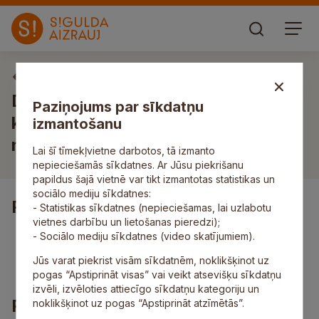
Vakances
Darbs pārdevējam/-ai-
Paziņojums par sīkdatņu
konsultantam/-ei Būvmateriālu
izmantošanu
nodaļā
Lai šī tīmekļvietne darbotos, tā izmanto
nepieciešamās sīkdatnes. Ar Jūsu piekrišanu
papildus šajā vietnē var tikt izmantotas statistikas un
sociālo mediju sīkdatnes:
Pienākumi
- Statistikas sīkdatnes (nepieciešamas, lai uzlabotu
vietnes darbību un lietošanas pieredzi);
preču izvietošana plauktos;
- Sociālo mediju sīkdatnes (video skatījumiem).
inventarizācija;
Jūs varat piekrist visām sīkdatnēm, noklikšķinot uz
preču izsniegšana.
pogas “Apstiprināt visas” vai veikt atsevišķu sīkdatņu
izvēli, izvēloties attiecīgo sīkdatņu kategoriju un
Prasības
noklikšķinot uz pogas “Apstiprināt atzīmētās”.