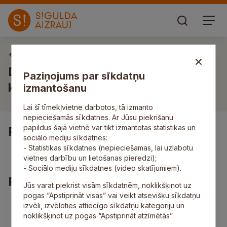
Vakances
Darbs palīgstrādniekam/-cei
Paziņojums par sīkdatņu
kokapstrādes uzņēmumā
izmantošanu
Lai šī tīmekļvietne darbotos, tā izmanto
nepieciešamās sīkdatnes. Ar Jūsu piekrišanu
papildus šajā vietnē var tikt izmantotas statistikas un
Pienākumi
sociālo mediju sīkdatnes:
- Statistikas sīkdatnes (nepieciešamas, lai uzlabotu
zāģmateriālu šķirošana un pakošana.
vietnes darbību un lietošanas pieredzi);
- Sociālo mediju sīkdatnes (video skatījumiem).
Prasības
Jūs varat piekrist visām sīkdatnēm, noklikšķinot uz
pogas “Apstiprināt visas” vai veikt atsevišķu sīkdatņu
atbildīga attieksme pret darbu.
izvēli, izvēloties attiecīgo sīkdatņu kategoriju un
noklikšķinot uz pogas “Apstiprināt atzīmētās”.