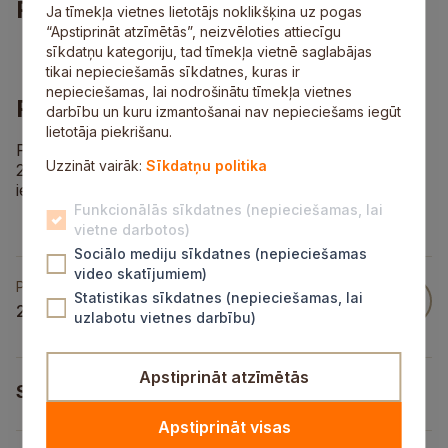
Piedāvājums
Ja tīmekļa vietnes lietotājs noklikšķina uz pogas
“Apstiprināt atzīmētās”, neizvēloties attiecīgu
darba laiks no plkst. 8.00 līdz 17.00.
sīkdatņu kategoriju, tad tīmekļa vietnē saglabājas
tikai nepieciešamās sīkdatnes, kuras ir
nepieciešamas, lai nodrošinātu tīmekļa vietnes
Pieteikšanās informācija
darbību un kuru izmantošanai nav nepieciešams iegūt
lietotāja piekrišanu.
Pieteikties darbā, zvanot uz tālruņa numuru
Uzzināt vairāk:
Sīkdatņu politika
28440224 (darba dienās no plkst. 8.30 līdz 16.30) vai
ierodoties personīgi Birztalu ielā 5, Allažu pagastā.
Funkcionālās sīkdatnes (nepieciešamas, lai
vietne darbotos)
Sociālo mediju sīkdatnes (nepieciešamas
video skatījumiem)
Publicēts
Statistikas sīkdatnes (nepieciešamas, lai
21 Okt 2025
uzlabotu vietnes darbību)
Apstiprināt atzīmētās
SIA ARCO WOOD
Apstiprināt visas