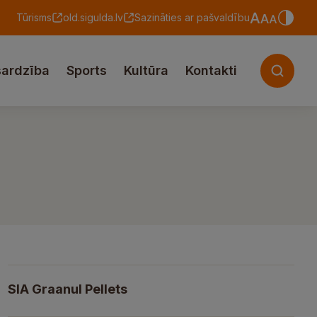
Tūrisms
old.sigulda.lv
Sazināties ar pašvaldību
sardzība
Sports
Kultūra
Kontakti
SIA Graanul Pellets