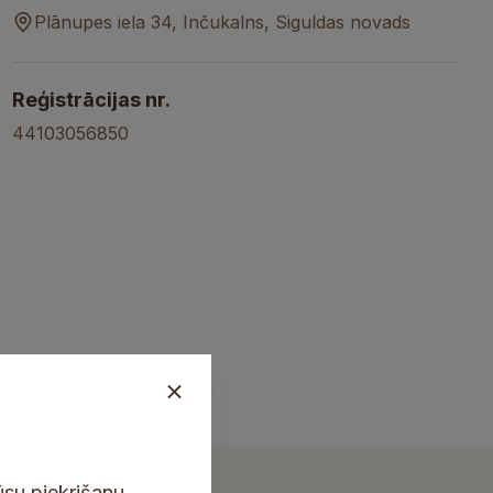
Plānupes iela 34, Inčukalns, Siguldas novads
Reģistrācijas nr.
44103056850
ūsu piekrišanu