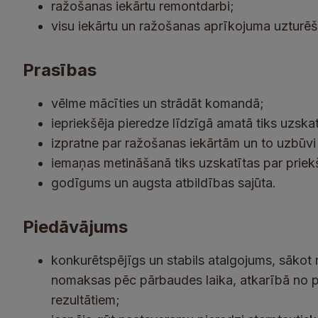
ražošanas iekārtu remontdarbi;
visu iekārtu un ražošanas aprīkojuma uzturēš
Prasības
vēlme mācīties un strādāt komandā;
iepriekšēja pieredze līdzīgā amatā tiks uzska
izpratne par ražošanas iekārtām un to uzbūvi 
iemaņas metināšanā tiks uzskatītas par priek
godīgums un augsta atbildības sajūta.
Piedāvājums
konkurētspējīgs un stabils atalgojums, sākot
nomaksas pēc pārbaudes laika, atkarībā no pi
rezultātiem;