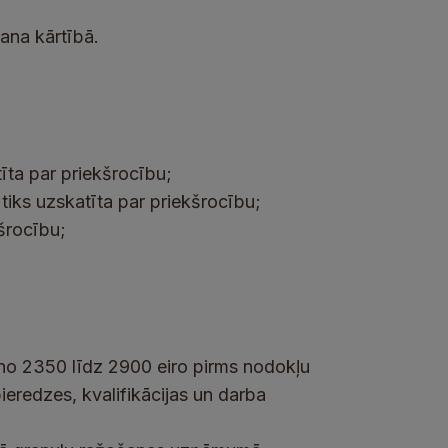
ana kārtībā.
tīta par priekšrocību;
tiks uzskatīta par priekšrocību;
šrocību;
 no 2350 līdz 2900 eiro pirms nodokļu
eredzes, kvalifikācijas un darba