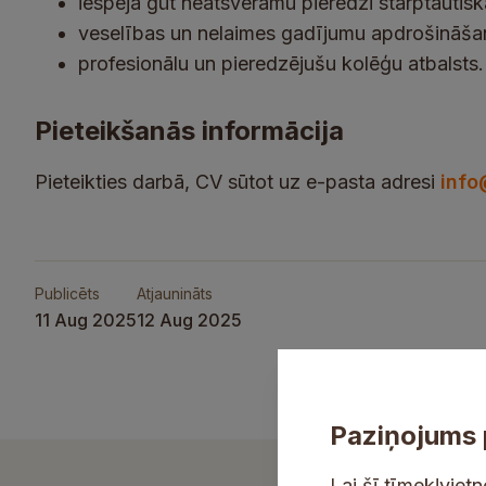
iespēja gūt neatsveramu pieredzi starptauti
veselības un nelaimes gadījumu apdrošināša
profesionālu un pieredzējušu kolēģu atbalsts.
Pieteikšanās informācija
Pieteikties darbā, CV sūtot uz e-pasta adresi
info
Publicēts
Atjaunināts
11 Aug 2025
12 Aug 2025
Paziņojums 
Lai šī tīmekļviet