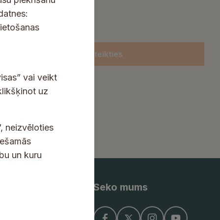
kdatnes:
lietošanas
Pieteikties
isas” vai veikt
klikšķinot uz
, neizvēloties
ciešamās
ību un kuru
Seko mums