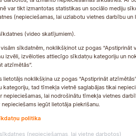
tnē var tikt izmantotas statistikas un sociālo mediju sī
tes un jaunumus savā e-pastā
datnes (nepieciešamas, lai uzlabotu vietnes darbību un 
E
sīkdatnes (video skatījumiem).
-
p
 saņemšanai e-pastā.
t visām sīkdatnēm, noklikšķinot uz pogas “Apstiprināt v
a
u izvēli, izvēloties attiecīgo sīkdatņu kategoriju un no
s
t atzīmētās”.
t
s lietotājs noklikšķina uz pogas “Apstiprināt atzīmētās”
s
*
u kategoriju, tad tīmekļa vietnē saglabājas tikai nepie
ir nepieciešamas, lai nodrošinātu tīmekļa vietnes darb
nepieciešams iegūt lietotāja piekrišanu.
dības darba laiks
Par vietni
īkdatņu politika
Vietnes karte
:
8.00–18.00
Privātuma politika
8.00–17.00
sīkdatnes (nepieciešamas, lai vietne darbotos)