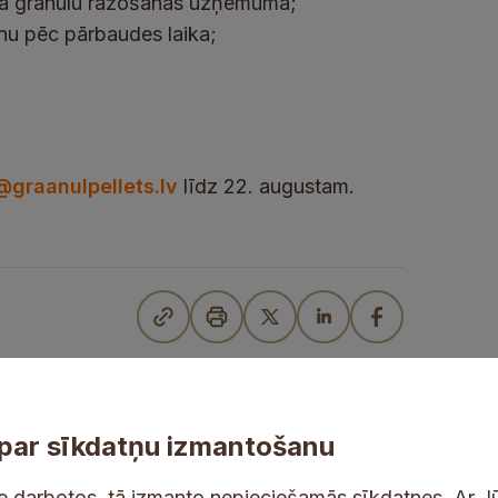
skā granulu ražošanas uzņēmumā;
nu pēc pārbaudes laika;
@graanulpellets.lv
līdz 22. augustam.
par sīkdatņu izmantošanu
ne darbotos, tā izmanto nepieciešamās sīkdatnes. Ar J