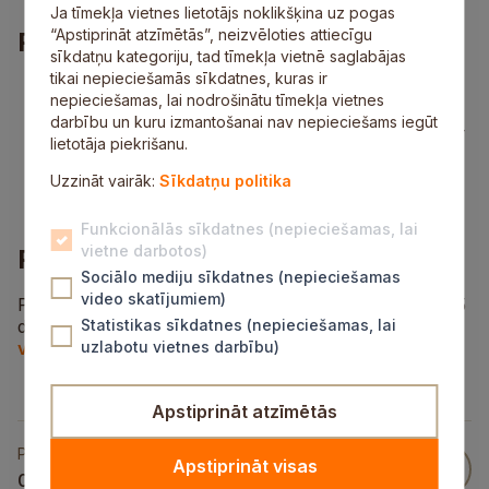
Ja tīmekļa vietnes lietotājs noklikšķina uz pogas
“Apstiprināt atzīmētās”, neizvēloties attiecīgu
Piedāvājums
sīkdatņu kategoriju, tad tīmekļa vietnē saglabājas
tikai nepieciešamās sīkdatnes, kuras ir
dinamisks darbs;
nepieciešamas, lai nodrošinātu tīmekļa vietnes
nomaksāti nodokļi un sociālās garantijas;
darbību un kuru izmantošanai nav nepieciešams iegūt
stabils un prasmēm atbilstošs atalgojums – 1265–
lietotāja piekrišanu.
1800 eiro pirms nodokļu nomaksas;
piemaksas par kvalitatīvi veiktu darbu;
Uzzināt vairāk:
Sīkdatņu politika
uzņēmums nodrošina dzīves vietu.
Funkcionālās sīkdatnes (nepieciešamas, lai
vietne darbotos)
Pieteikšanās informācija
Sociālo mediju sīkdatnes (nepieciešamas
video skatījumiem)
Pieteikties darbā, zvanot uz tālruņa numuru 26291275
darba laikā vai sūtot pieteikumu uz e-pasta adresi
Statistikas sīkdatnes (nepieciešamas, lai
vakances.sckoks@inbox.lv
uzlabotu vietnes darbību)
līdz 30. septembrim.
Apstiprināt atzīmētās
Publicēts
Apstiprināt visas
03 Sep 2025