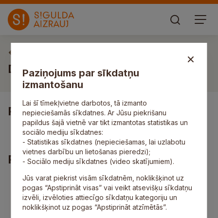
Vakances
Darbs mēbeļu montētājam/-ai
Paziņojums par sīkdatņu
izmantošanu
Lai šī tīmekļvietne darbotos, tā izmanto
Pienākumi
nepieciešamās sīkdatnes. Ar Jūsu piekrišanu
papildus šajā vietnē var tikt izmantotas statistikas un
mēbeļu detaļu montāža.
sociālo mediju sīkdatnes:
- Statistikas sīkdatnes (nepieciešamas, lai uzlabotu
vietnes darbību un lietošanas pieredzi);
Prasības
- Sociālo mediju sīkdatnes (video skatījumiem).
Jūs varat piekrist visām sīkdatnēm, noklikšķinot uz
laba fiziskā sagatavotība;
pogas “Apstiprināt visas” vai veikt atsevišķu sīkdatņu
augsta atbildības sajūta;
izvēli, izvēloties attiecīgo sīkdatņu kategoriju un
praktiska zināšana par mēbeļu ražošanu;
noklikšķinot uz pogas “Apstiprināt atzīmētās”.
regulārs darba apmeklējums.