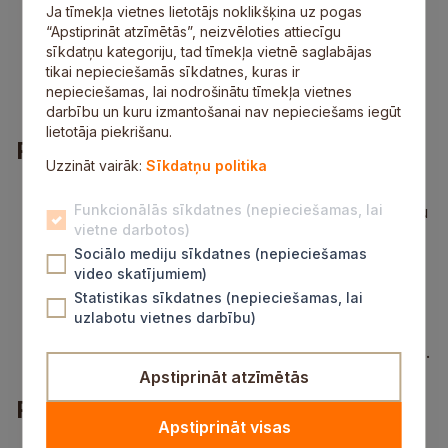
Ja tīmekļa vietnes lietotājs noklikšķina uz pogas
sava darba pašanalīzi;
“Apstiprināt atzīmētās”, neizvēloties attiecīgu
veidot pozitīvu saskarsmi ar izglītojamajiem,
sīkdatņu kategoriju, tad tīmekļa vietnē saglabājas
vecākiem, skolas pedagogiem un darbiniekiem;
tikai nepieciešamās sīkdatnes, kuras ir
piedalīties iestādes aktivitātēs un pasākumos;
nepieciešamas, lai nodrošinātu tīmekļa vietnes
valsts valodas prasme augstākajā līmenī.
darbību un kuru izmantošanai nav nepieciešams iegūt
lietotāja piekrišanu.
Prasības
Uzzināt vairāk:
Sīkdatņu politika
izglītības atbilstība un profesionālā pilnveide
Funkcionālās sīkdatnes (nepieciešamas, lai
atbilstoši 11.09.2018. Ministru kabineta noteikumu
vietne darbotos)
Nr. 569 “Noteikumi par pedagogiem
nepieciešamo izglītību un profesionālo
Sociālo mediju sīkdatnes (nepieciešamas
kvalifikāciju un pedagogu profesionālās
video skatījumiem)
kompetences pilnveides kārtību” prasībām;
Statistikas sīkdatnes (nepieciešamas, lai
labas komunikācijas prasmes ar bērniem,
uzlabotu vietnes darbību)
vecākiem un kolēģiem;
iniciatīva un patstāvība, pildot darba pienākumus.
Apstiprināt atzīmētās
Piedāvājums
Apstiprināt visas