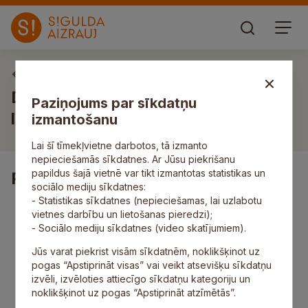
Vakances
Darbs latviešu valodas un
Paziņojums par sīkdatņu
literatūras skolotājam/-ai
izmantošanu
Lai šī tīmekļvietne darbotos, tā izmanto
nepieciešamās sīkdatnes. Ar Jūsu piekrišanu
papildus šajā vietnē var tikt izmantotas statistikas un
Pienākumi
sociālo mediju sīkdatnes:
- Statistikas sīkdatnes (nepieciešamas, lai uzlabotu
īstenot vispārējās pamatizglītības programmu
vietnes darbību un lietošanas pieredzi);
Latviešu valodas un literatūras mācību
- Sociālo mediju sīkdatnes (video skatījumiem).
priekšmetos atbilstoši Valsts izglītības
standartam;
Jūs varat piekrist visām sīkdatnēm, noklikšķinot uz
kārtot dokumentāciju atbilstoši izglītības iestādes
pogas “Apstiprināt visas” vai veikt atsevišķu sīkdatņu
noteiktajām prasībām;
izvēli, izvēloties attiecīgo sīkdatņu kategoriju un
nodrošināt kvalitatīvu izglītošanās procesu;
noklikšķinot uz pogas “Apstiprināt atzīmētās”.
veikt izglītojamo attīstības dinamikas izpēti un