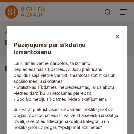
Vakances
Darbs konditoram/-ei
Paziņojums par sīkdatņu
izmantošanu
Lai šī tīmekļvietne darbotos, tā izmanto
Pienākumi
nepieciešamās sīkdatnes. Ar Jūsu piekrišanu
papildus šajā vietnē var tikt izmantotas statistikas un
gatavot konditorejas izstrādājumus (saldās, sāļās
sociālo mediju sīkdatnes:
bulciņas un kūciņas);
- Statistikas sīkdatnes (nepieciešamas, lai uzlabotu
gatavot pēc tehnoloģiskam kartēm;
vietnes darbību un lietošanas pieredzi);
ievērot higiēnas normas darba vietā;
- Sociālo mediju sīkdatnes (video skatījumiem).
organizēt darba dienu atbilstoši ēdienkartei;
Jūs varat piekrist visām sīkdatnēm, noklikšķinot uz
aprēķināt nepieciešamo produktu daudzumu;
pogas “Apstiprināt visas” vai veikt atsevišķu sīkdatņu
organizēt komandas ikdienas darbu;
izvēli, izvēloties attiecīgo sīkdatņu kategoriju un
sagatavot atskaites pēc vadības pieprasījuma.
noklikšķinot uz pogas “Apstiprināt atzīmētās”.