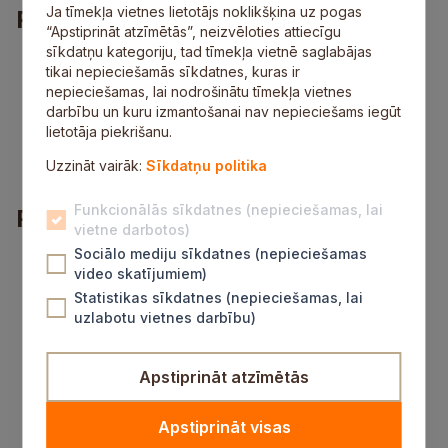
Ja tīmekļa vietnes lietotājs noklikšķina uz pogas
Prasības
“Apstiprināt atzīmētās”, neizvēloties attiecīgu
sīkdatņu kategoriju, tad tīmekļa vietnē saglabājas
vismaz viena gada pieredze konditora amatā;
tikai nepieciešamās sīkdatnes, kuras ir
prasme strādāt ar tehnoloģiskajām kartēm;
nepieciešamas, lai nodrošinātu tīmekļa vietnes
derīgi dokumenti, kas ļauj strādāt ar pārtiku;
darbību un kuru izmantošanai nav nepieciešams iegūt
derīga obligātā veselības pārbaude;
lietotāja piekrišanu.
zināšanas par higiēnas normām un darbam ar
pārtiku.
Uzzināt vairāk:
Sīkdatņu politika
Funkcionālās sīkdatnes (nepieciešamas, lai
Piedāvājums
vietne darbotos)
Sociālo mediju sīkdatnes (nepieciešamas
draudzīgs un atsaucīgs kolektīvs un vadība;
video skatījumiem)
veselības apdrošināšana pēc pārbaudes laika;
Statistikas sīkdatnes (nepieciešamas, lai
stabila darbavieta;
uzlabotu vietnes darbību)
sociālās garantijas;
izaugsmes iespējas;
darba laiks: darbdienā plkst. 6.00–15.00;
Apstiprināt atzīmētās
darba samaksa, sākot no 8 eiro stundā pirms
nodokļu nomaksas (168 stundas – 1344 eiro
pirms nodokļu nomaksas).
Apstiprināt visas