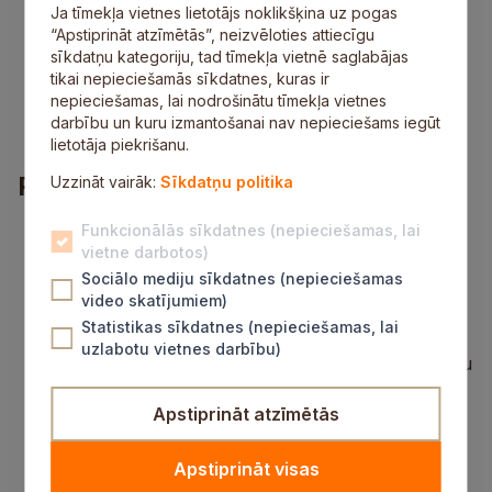
prasme būt vienā solī ar komandu, kā arī spēja
Ja tīmekļa vietnes lietotājs noklikšķina uz pogas
strādāt individuāli;
“Apstiprināt atzīmētās”, neizvēloties attiecīgu
atsaucība un labas komunikācijas prasmes;
sīkdatņu kategoriju, tad tīmekļa vietnē saglabājas
atbildība un uzticamība, precizitāte un fiziskā
tikai nepieciešamās sīkdatnes, kuras ir
izturība;
nepieciešamas, lai nodrošinātu tīmekļa vietnes
pieredze sava darba organizēšanā.
darbību un kuru izmantošanai nav nepieciešams iegūt
lietotāja piekrišanu.
Piedāvājums
Uzzināt vairāk:
Sīkdatņu politika
mūsdienīga darba vide augošā pārdošanas un
Funkcionālās sīkdatnes (nepieciešamas, lai
ražošanas uzņēmumā;
vietne darbotos)
atsaucīgs kolektīvs;
Sociālo mediju sīkdatnes (nepieciešamas
interesants un dinamisks darbs dažādu valstu
video skatījumiem)
tirgos;
Statistikas sīkdatnes (nepieciešamas, lai
prasmēm un sasniegtajiem rezultātiem atbilstošs
uzlabotu vietnes darbību)
atalgojums (no 1100 līdz 1400 eiro pirms nodokļu
nomaksas);
veselības apdrošināšana (pēc pārbaudes laika
Apstiprināt atzīmētās
beigām);
nepieciešamās apmācības, stabilitāte un
Apstiprināt visas
izaugsme;