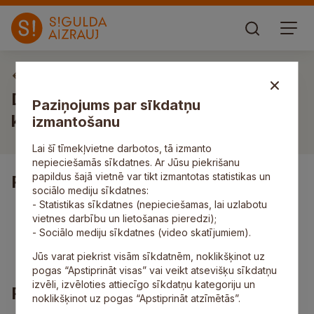
Vakances
Darbs kokmateriālu
Paziņojums par sīkdatņu
komplektētājam/-ai
izmantošanu
Lai šī tīmekļvietne darbotos, tā izmanto
nepieciešamās sīkdatnes. Ar Jūsu piekrišanu
papildus šajā vietnē var tikt izmantotas statistikas un
Pienākumi
sociālo mediju sīkdatnes:
- Statistikas sīkdatnes (nepieciešamas, lai uzlabotu
kokmateriālu komplektēšana un iepakošana
vietnes darbību un lietošanas pieredzi);
atbilstoši pasūtījumiem;
- Sociālo mediju sīkdatnes (video skatījumiem).
preču kvalitātes kontrole;
noliktavas uzturēšana darba kārtībā.
Jūs varat piekrist visām sīkdatnēm, noklikšķinot uz
pogas “Apstiprināt visas” vai veikt atsevišķu sīkdatņu
izvēli, izvēloties attiecīgo sīkdatņu kategoriju un
Prasības
noklikšķinot uz pogas “Apstiprināt atzīmētās”.