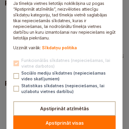
Prasības
Ja tīmekļa vietnes lietotājs noklikšķina uz pogas
“Apstiprināt atzīmētās”, neizvēloties attiecīgu
izglītība atbilstoši noteikumiem “Par pedagogiem
sīkdatņu kategoriju, tad tīmekļa vietnē saglabājas
nepieciešamo izglītību un profesionālo
tikai nepieciešamās sīkdatnes, kuras ir
kvalifikāciju un pedagogu profesionālās
nepieciešamas, lai nodrošinātu tīmekļa vietnes
kompetences pilnveides kārtību” (var būt arī
darbību un kuru izmantošanai nav nepieciešams iegūt
students);
lietotāja piekrišanu.
labas komunikācijas prasmes ar bērniem,
Uzzināt vairāk:
Sīkdatņu politika
vecākiem un kolēģiem;
iniciatīva un patstāvība, pildot darba pienākumus;
Funkcionālās sīkdatnes (nepieciešamas, lai
augsta atbildības sajūta pret uzdotajiem
vietne darbotos)
pienākumiem un precizitāte to izpildē.
Sociālo mediju sīkdatnes (nepieciešamas
video skatījumiem)
Piedāvājums
Statistikas sīkdatnes (nepieciešamas, lai
uzlabotu vietnes darbību)
papildu iespēja īstenot interešu izglītības
programmas;
strādāt Siguldas novada pašvaldības iestādē;
Apstiprināt atzīmētās
interesants, radošs un atbildīgs darbs;
sociālās garantijas;
Apstiprināt visas
iespēja profesionāli pilnveidoties un augt