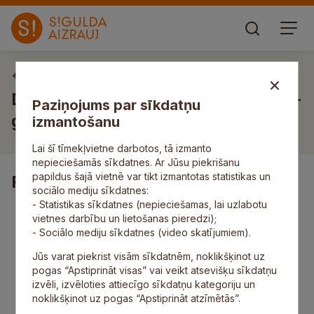
Vakances
Darbs franču valodas pedagogam/-
Paziņojums par sīkdatņu
ģei
izmantošanu
Lai šī tīmekļvietne darbotos, tā izmanto
nepieciešamās sīkdatnes. Ar Jūsu piekrišanu
papildus šajā vietnē var tikt izmantotas statistikas un
Pienākumi
sociālo mediju sīkdatnes:
- Statistikas sīkdatnes (nepieciešamas, lai uzlabotu
īstenot izglītības programmu konkrētajā mācību
vietnes darbību un lietošanas pieredzi);
priekšmetā atbilstoši Valsts izglītības standartam;
- Sociālo mediju sīkdatnes (video skatījumiem).
veikt individuālo darbu ar izglītojamajiem, lai
izskaidrotu nesaprotamo mācību saturu, radītu
Jūs varat piekrist visām sīkdatnēm, noklikšķinot uz
viņos motivāciju mācīties un attīstītu sadarbības
pogas “Apstiprināt visas” vai veikt atsevišķu sīkdatņu
un komunikācijas prasmes.
izvēli, izvēloties attiecīgo sīkdatņu kategoriju un
noklikšķinot uz pogas “Apstiprināt atzīmētās”.