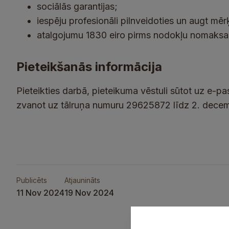
sociālās garantijas;
iespēju profesionāli pilnveidoties un augt mēr
atalgojumu 1830 eiro pirms nodokļu nomaksas 
Pieteikšanās informācija
Pieteikties darbā, pieteikuma vēstuli sūtot uz e-pa
zvanot uz tālruņa numuru 29625872 līdz 2. dece
Publicēts
Atjaunināts
11 Nov 2024
19 Nov 2024