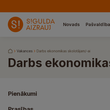
Novads
Pašvaldīb
Vakances
Darbs ekonomikas skolotājam/-ai
Darbs ekonomikas
Pienākumi
Prasības