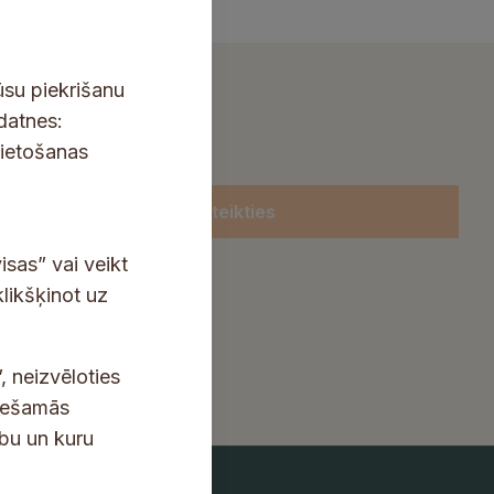
ūsu piekrišanu
kdatnes:
lietošanas
Pieteikties
isas” vai veikt
klikšķinot uz
, neizvēloties
ciešamās
ību un kuru