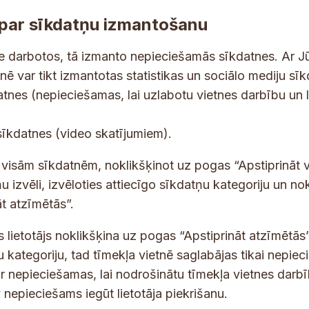
par sīkdatņu izmantošanu
ne darbotos, tā izmanto nepieciešamās sīkdatnes. Ar J
tnē var tikt izmantotas statistikas un sociālo mediju sī
tes un jaunumus savā e-pastā
datnes (nepieciešamas, lai uzlabotu vietnes darbību un 
E
sīkdatnes (video skatījumiem).
-
p
 saņemšanai e-pastā.
t visām sīkdatnēm, noklikšķinot uz pogas “Apstiprināt v
a
u izvēli, izvēloties attiecīgo sīkdatņu kategoriju un no
s
t atzīmētās”.
t
s lietotājs noklikšķina uz pogas “Apstiprināt atzīmētās”
s
*
u kategoriju, tad tīmekļa vietnē saglabājas tikai nepie
ir nepieciešamas, lai nodrošinātu tīmekļa vietnes darb
nepieciešams iegūt lietotāja piekrišanu.