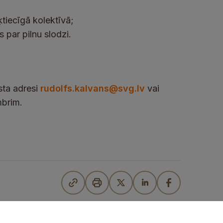
ķtiecīgā kolektīvā;
par pilnu slodzi.
sta adresi
rudolfs.kalvans@svg.lv
vai
mbrim.