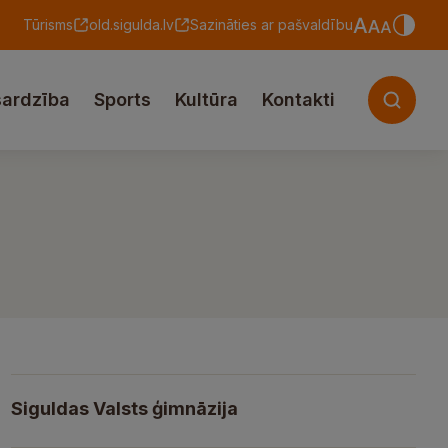
Tūrisms
old.sigulda.lv
Sazināties ar pašvaldību
sardzība
Sports
Kultūra
Kontakti
Siguldas Valsts ģimnāzija