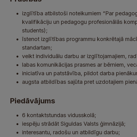
izglītība atbilstoši noteikumiem “Par pedago
kvalifikāciju un pedagogu profesionālās komp
students);
īstenot izglītības programmu konkrētajā mācīb
standartam;
veikt individuālu darbu ar izglītojamajiem, ra
labas komunikācijas prasmes ar bērniem, vec
iniciatīva un patstāvība, pildot darba pienāk
augsta atbildības sajūta pret uzdotajiem pien
Piedāvājums
6 kontaktstundas vidusskolā;
iespēju strādāt Siguldas Valsts ģimnāzijā;
interesantu, radošu un atbildīgu darbu;