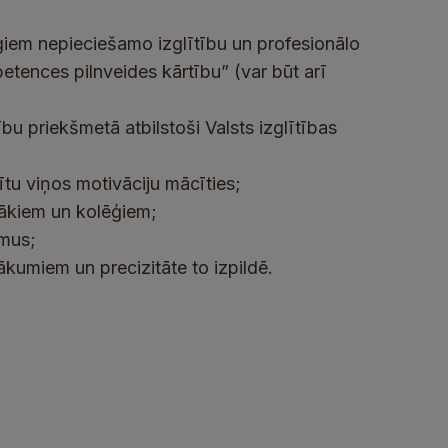
giem nepieciešamo izglītību un profesionālo
etences pilnveides kārtību” (var būt arī
u priekšmetā atbilstoši Valsts izglītības
dītu viņos motivāciju mācīties;
ākiem un kolēģiem;
umus;
ākumiem un precizitāte to izpildē.