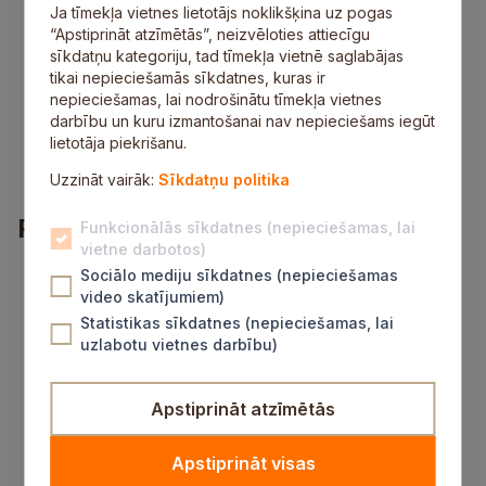
Ja tīmekļa vietnes lietotājs noklikšķina uz pogas
dokumentāciju materiālu, malkas, pārtikas un
“Apstiprināt atzīmētās”, neizvēloties attiecīgu
pakalpojumu iegādei un piegādei, cenu aptaujas,
sīkdatņu kategoriju, tad tīmekļa vietnē saglabājas
iepirkumi un citu nepieciešamo dokumentāciju;
tikai nepieciešamās sīkdatnes, kuras ir
veikt saimniecisko preču, pamatlīdzekļu u.c.
nepieciešamas, lai nodrošinātu tīmekļa vietnes
iegādi;
darbību un kuru izmantošanai nav nepieciešams iegūt
piedalīties skolas saimnieciskā budžeta
lietotāja piekrišanu.
plānošanā un izpildes kontrolē, saskaņojot
līdzekļu izlietošanu ar skolas direktoru.
Uzzināt vairāk:
Sīkdatņu politika
Prasības
Funkcionālās sīkdatnes (nepieciešamas, lai
vietne darbotos)
profesionālā vidējā vai augstākā izglītība;
Sociālo mediju sīkdatnes (nepieciešamas
valsts valodas zināšanas augstākajā līmenī;
video skatījumiem)
izpratne par izglītības iestādes funkcijām;
Statistikas sīkdatnes (nepieciešamas, lai
labas komunikācijas, sadarbības, konfliktu
uzlabotu vietnes darbību)
risināšanas prasmes un spēja motivēt
darbiniekus;
prasmes patstāvīgi un atbilstoši normatīvajiem
Apstiprināt atzīmētās
aktiem izstrādāt un noformēt dokumentus;
prasmes darbā ar informācijas un komunikācijas
Apstiprināt visas
tehnoloģijām;