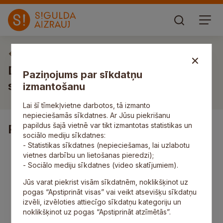
Vakances
Darbs direktora vietniekam/-cei
Paziņojums par sīkdatņu
saimnieciskos jautājumos
izmantošanu
Lai šī tīmekļvietne darbotos, tā izmanto
nepieciešamās sīkdatnes. Ar Jūsu piekrišanu
papildus šajā vietnē var tikt izmantotas statistikas un
Pienākumi
sociālo mediju sīkdatnes:
- Statistikas sīkdatnes (nepieciešamas, lai uzlabotu
vadīt skolas saimniecisko darbu;
vietnes darbību un lietošanas pieredzi);
nodrošināt tehniskos darbiniekus ar amata
- Sociālo mediju sīkdatnes (video skatījumiem).
pienākumu veikšanai nepieciešamo inventāru;
vadīt ugunsdrošības un darba aizsardzības
Jūs varat piekrist visām sīkdatnēm, noklikšķinot uz
darbu skolā;
pogas “Apstiprināt visas” vai veikt atsevišķu sīkdatņu
veikt skolas materiālo vērtību uzskaiti, kontroli,
izvēli, izvēloties attiecīgo sīkdatņu kategoriju un
piedalīties inventarizācijas komisijas darbā;
noklikšķinot uz pogas “Apstiprināt atzīmētās”.
sagatavot un saskaņot nepieciešamo