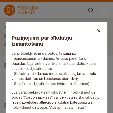
Vakances
Darbs atkritumvedēja vadītājam/-
Paziņojums par sīkdatņu
ai
izmantošanu
Lai šī tīmekļvietne darbotos, tā izmanto
nepieciešamās sīkdatnes. Ar Jūsu piekrišanu
papildus šajā vietnē var tikt izmantotas statistikas un
Pienākumi
sociālo mediju sīkdatnes:
- Statistikas sīkdatnes (nepieciešamas, lai uzlabotu
atkritumu savākšana un transportēšana;
vietnes darbību un lietošanas pieredzi);
uzturēt auto tehniski un vizuāli labā stāvoklī;
- Sociālo mediju sīkdatnes (video skatījumiem).
veikt palīgstrādnieka darbus saskaņā ar tiešā
vadītāja norādījumiem.
Jūs varat piekrist visām sīkdatnēm, noklikšķinot uz
pogas “Apstiprināt visas” vai veikt atsevišķu sīkdatņu
izvēli, izvēloties attiecīgo sīkdatņu kategoriju un
Prasības
noklikšķinot uz pogas “Apstiprināt atzīmētās”.