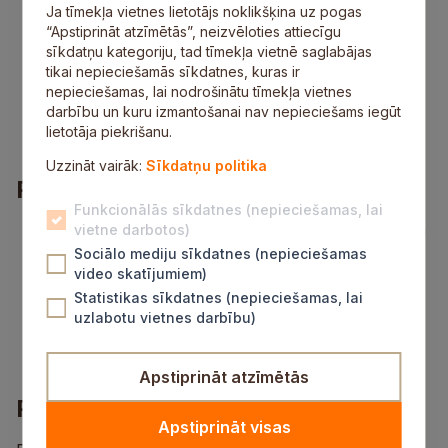
C kategorijas autovadītāja apliecība;
Ja tīmekļa vietnes lietotājs noklikšķina uz pogas
godīga un atbildīga attieksme pret veicamo
“Apstiprināt atzīmētās”, neizvēloties attiecīgu
darbu;
sīkdatņu kategoriju, tad tīmekļa vietnē saglabājas
autovadītāja pieredze vismaz 3 gadi;
tikai nepieciešamās sīkdatnes, kuras ir
traktortehnikas vadītāja apliecība un/vai “BE”,
nepieciešamas, lai nodrošinātu tīmekļa vietnes
“CE” kategorijas autovadītāja apliecība tiks
darbību un kuru izmantošanai nav nepieciešams iegūt
uzskatīta par priekšrocību.
lietotāja piekrišanu.
Uzzināt vairāk:
Sīkdatņu politika
Piedāvājums
Funkcionālās sīkdatnes (nepieciešamas, lai
regulārs atalgojums (no 1600 eiro pirms nodokļu
vietne darbotos)
nomaksas);
Sociālo mediju sīkdatnes (nepieciešamas
darba laiks 40 stundas nedēļā (summētais darba
video skatījumiem)
laiks);
Statistikas sīkdatnes (nepieciešamas, lai
nelaimes gadījumu apdrošināšana no pirmās
uzlabotu vietnes darbību)
darba dienas;
veselības apdrošināšana pēc pārbaudes laika.
Apstiprināt atzīmētās
Pieteikšanās informācija
Apstiprināt visas