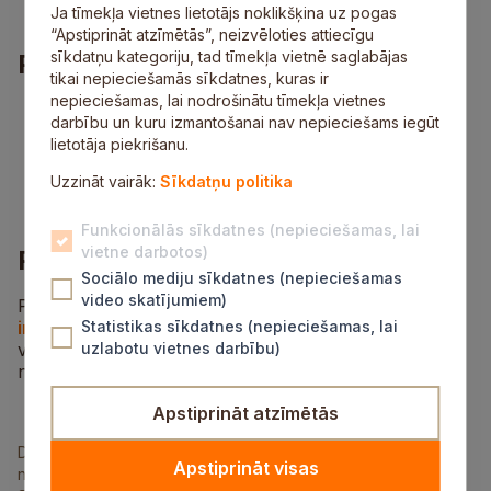
nevainojama darba kvalitāte.
Ja tīmekļa vietnes lietotājs noklikšķina uz pogas
“Apstiprināt atzīmētās”, neizvēloties attiecīgu
sīkdatņu kategoriju, tad tīmekļa vietnē saglabājas
Piedāvājums
tikai nepieciešamās sīkdatnes, kuras ir
nepieciešamas, lai nodrošinātu tīmekļa vietnes
darba alga nemainīgā datumā 930 eiro bruto;
darbību un kuru izmantošanai nav nepieciešams iegūt
mainīgs darba grafiks;
lietotāja piekrišanu.
darbs uz nenoteiktu laiku;
apmācības veiksmīgai darba uzsākšanai;
Uzzināt vairāk:
Sīkdatņu politika
sociālās garantijas.
Funkcionālās sīkdatnes (nepieciešamas, lai
vietne darbotos)
Pieteikšanās informācija
Sociālo mediju sīkdatnes (nepieciešamas
video skatījumiem)
Pieteikties darbā, sūtot CV uz e-pasta adresi
info@lorasnami.lv
Statistikas sīkdatnes (nepieciešamas, lai
līdz 31. jūlijam ar norādi “Apkopēja
vakancei”. Vairāk informācijas, zvanot uz tālruņa
uzlabotu vietnes darbību)
numuru 20230333.
Apstiprināt atzīmētās
Datu pārzinis ir Siguldas novada pašvaldība, reģistrācijas
Apstiprināt visas
numurs 90000048152, juridiskā adrese Pils ielā 16, Siguldā,