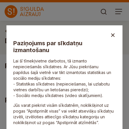
Vakances
Darbs apkopējam/-ai “Jāņa Tirgū”
Paziņojums par sīkdatņu
izmantošanu
Lai šī tīmekļvietne darbotos, tā izmanto
Pienākumi
nepieciešamās sīkdatnes. Ar Jūsu piekrišanu
papildus šajā vietnē var tikt izmantotas statistikas un
“Jāņa Tirgus” uzkopšana, tīrības un kārtības
sociālo mediju sīkdatnes:
uzturēšana.
- Statistikas sīkdatnes (nepieciešamas, lai uzlabotu
vietnes darbību un lietošanas pieredzi);
- Sociālo mediju sīkdatnes (video skatījumiem).
Prasības
Jūs varat piekrist visām sīkdatnēm, noklikšķinot uz
pogas “Apstiprināt visas” vai veikt atsevišķu sīkdatņu
atbildīga attieksme pret veicamajiem darba
izvēli, izvēloties attiecīgo sīkdatņu kategoriju un
pienākumiem;
noklikšķinot uz pogas “Apstiprināt atzīmētās”.
precizitāte, pieklājība un vēlme sadarboties;