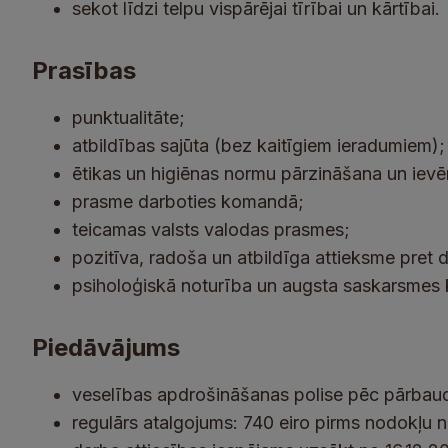
sekot līdzi telpu vispārējai tīrībai un kārtībai.
Prasības
punktualitāte;
atbildības sajūta (bez kaitīgiem ieradumiem);
ētikas un higiēnas normu pārzināšana un iev
prasme darboties komandā;
teicamas valsts valodas prasmes;
pozitīva, radoša un atbildīga attieksme pret 
psiholoģiskā noturība un augsta saskarsmes k
Piedāvājums
veselības apdrošināšanas polise pēc pārbaud
regulārs atalgojums: 740 eiro pirms nodokļu