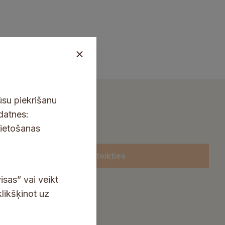
ūsu piekrišanu
kdatnes:
lietošanas
Pieteikties
isas” vai veikt
klikšķinot uz