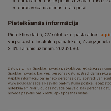
darba attiecības iespējams uzsākt no 16.12.2
darbs veicams dienas otrajā pusē.
Pieteikšanās informācija
Pieteikties darbā, CV sūtot uz e-pasta adresi
agri
vai pa pastu: Inčukalna pamatskola, Zvaigžņu iela
2141. Tālrunis uzziņām: 26262680.
Datu pārzinis ir Siguldas novada pašvaldība, reģistrācijas numu
Siguldas novadā, kas veic personas datu apstrādi darbinieku at
Papildu informāciju par minēto personas datu apstrādi var ieg
www.sigulda.lv sadaļā Pašvaldība/Privātuma politika, iepazīsto
noteikumiem “Par Siguldas novada pašvaldības personas datu ap
novada pašvaldības klientu apkalpošanas vietās.