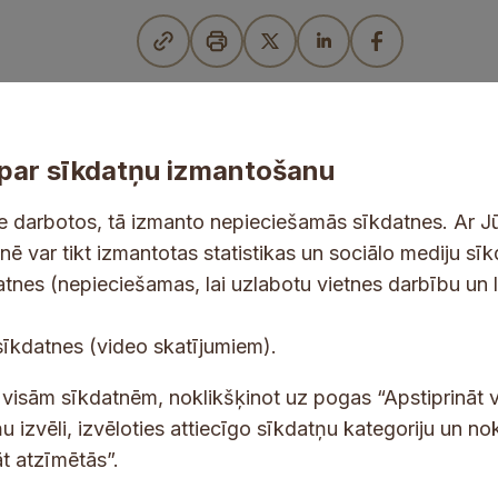
par sīkdatņu izmantošanu
ne darbotos, tā izmanto nepieciešamās sīkdatnes. Ar J
tnē var tikt izmantotas statistikas un sociālo mediju sī
tes un jaunumus savā e-pastā
datnes (nepieciešamas, lai uzlabotu vietnes darbību un 
E
sīkdatnes (video skatījumiem).
-
p
 saņemšanai e-pastā.
t visām sīkdatnēm, noklikšķinot uz pogas “Apstiprināt v
a
u izvēli, izvēloties attiecīgo sīkdatņu kategoriju un no
s
t atzīmētās”.
t