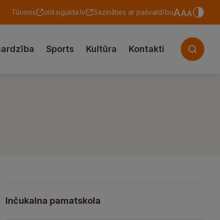
Tūrisms
old.sigulda.lv
Sazināties ar pašvaldību
sardzība
Sports
Kultūra
Kontakti
Inčukalna pamatskola