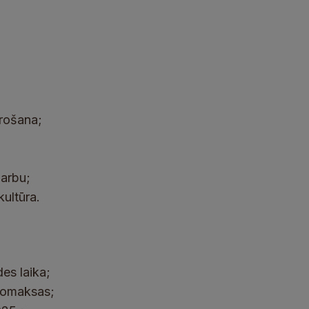
ērošana;
darbu;
ultūra.
es laika;
 nomaksas;