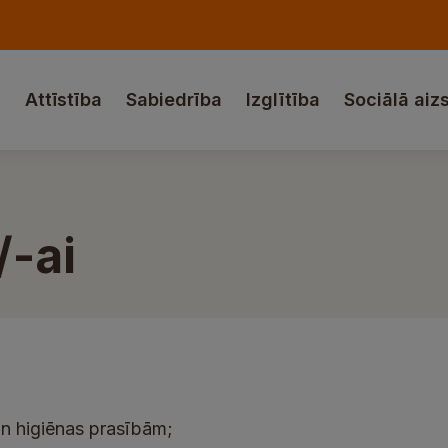
a
Attīstība
Sabiedrība
Izglītība
Sociālā aiz
-ai
un higiēnas prasībām;