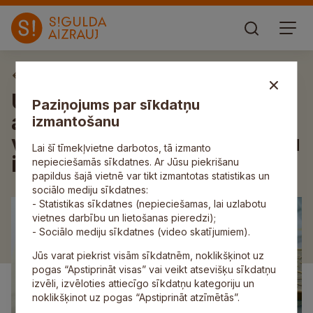
Aktuāli
Uzturlīdzekļu garantiju fonda
Paziņojums par sīkdatņu
administrācija aicina
izmantošanu
vienoties par parāda atmaksu
Lai šī tīmekļvietne darbotos, tā izmanto
izdevīgāk
nepieciešamās sīkdatnes. Ar Jūsu piekrišanu
papildus šajā vietnē var tikt izmantotas statistikas un
sociālo mediju sīkdatnes:
- Statistikas sīkdatnes (nepieciešamas, lai uzlabotu
vietnes darbību un lietošanas pieredzi);
- Sociālo mediju sīkdatnes (video skatījumiem).
Jūs varat piekrist visām sīkdatnēm, noklikšķinot uz
pogas “Apstiprināt visas” vai veikt atsevišķu sīkdatņu
izvēli, izvēloties attiecīgo sīkdatņu kategoriju un
noklikšķinot uz pogas “Apstiprināt atzīmētās”.