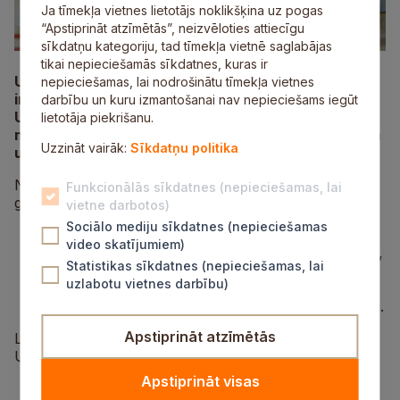
Ja tīmekļa vietnes lietotājs noklikšķina uz pogas
“Apstiprināt atzīmētās”, neizvēloties attiecīgu
sīkdatņu kategoriju, tad tīmekļa vietnē saglabājas
tikai nepieciešamās sīkdatnes, kuras ir
Uzturlīdzekļu garantiju fonda administrācija
nepieciešamas, lai nodrošinātu tīmekļa vietnes
informē, ka personām, kurām ir parāds
darbību un kuru izmantošanai nav nepieciešams iegūt
Uzturlīdzekļu garantiju fondam, ir iespēja to
lietotāja piekrišanu.
nomaksāt izdevīgāk – bez likumiskajiem procentiem
Uzzināt vairāk:
Sīkdatņu politika
un bez piespiedu izpildes.
Noslēdzot vienošanos par parāda atmaksu līdz 2028.
Funkcionālās sīkdatnes (nepieciešamas, lai
gada beigām, iespējams:
vietne darbotos)
Sociālo mediju sīkdatnes (nepieciešamas
maksāt tikai pamatparādu (bez procentiem);
video skatījumiem)
ar katru maksājumu vienlaikus dzēst gan parādu,
Statistikas sīkdatnes (nepieciešamas, lai
gan procentus;
uzlabotu vietnes darbību)
novērst parāda pieaugšanu nākotnē;
izvairīties no parāda piedziņas pie tiesu izpildītāja.
Apstiprināt atzīmētās
Lai noslēgtu vienošanos, aicinām sazināties ar
Uzturlīdzekļu garantiju fonda administrāciju:
Apstiprināt visas
zvanot uz tālruņa numurs 67830626;