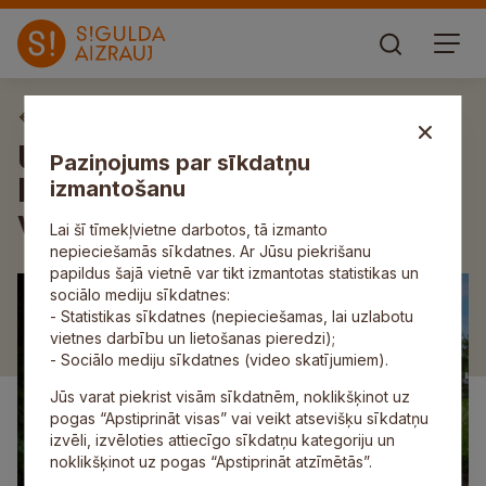
Aktuāli
Uz valsts vietējā autoceļa
Paziņojums par sīkdatņu
Inciems–Straupe atsevišķās
izmantošanu
vietās fiksēti izskalojumi
Lai šī tīmekļvietne darbotos, tā izmanto
nepieciešamās sīkdatnes. Ar Jūsu piekrišanu
papildus šajā vietnē var tikt izmantotas statistikas un
sociālo mediju sīkdatnes:
- Statistikas sīkdatnes (nepieciešamas, lai uzlabotu
vietnes darbību un lietošanas pieredzi);
- Sociālo mediju sīkdatnes (video skatījumiem).
Jūs varat piekrist visām sīkdatnēm, noklikšķinot uz
pogas “Apstiprināt visas” vai veikt atsevišķu sīkdatņu
izvēli, izvēloties attiecīgo sīkdatņu kategoriju un
noklikšķinot uz pogas “Apstiprināt atzīmētās”.