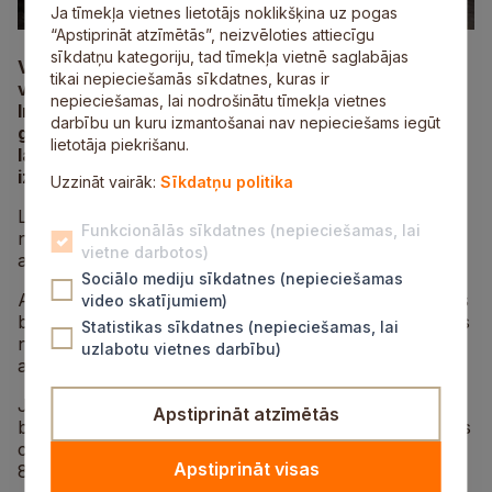
Ja tīmekļa vietnes lietotājs noklikšķina uz pogas
“Apstiprināt atzīmētās”, neizvēloties attiecīgu
sīkdatņu kategoriju, tad tīmekļa vietnē saglabājas
VSIA “Latvijas Valsts ceļi” informē, ka atsevišķās
tikai nepieciešamās sīkdatnes, kuras ir
vietās izskalojumi fiksēti uz valsts vietējā autoceļa
nepieciešamas, lai nodrošinātu tīmekļa vietnes
Inciems–Straupe (V82). Šobrīd gar ceļu tiek veikti
darbību un kuru izmantošanai nav nepieciešams iegūt
grāvja rakšanas darbi, un tuvākās nedēļas
lietotāja piekrišanu.
laikā “Latvijas Valsts ceļi” plāno novērst arī
izskalojumus.
Uzzināt vairāk:
Sīkdatņu politika
Lietus radītie bojājumi visbiežāk veidojas vietās, kur
Funkcionālās sīkdatnes (nepieciešamas, lai
nesen veikti grāvju atjaunošanas vai ceļu būvdarbi, kā
vietne darbotos)
arī vietās, kur nogāzes vēl nav nostiprinājušās.
Sociālo mediju sīkdatnes (nepieciešamas
Aicinām autovadītājus būt īpaši uzmanīgiem, izvēlēties
video skatījumiem)
braukšanas apstākļiem atbilstošu ātrumu un izvairīties
Statistikas sīkdatnes (nepieciešamas, lai
no straujiem manevriem, kas var palielināt
uzlabotu vietnes darbību)
akvaplanēšanas risku.
Ja uz valsts autoceļiem konstatēti izskalojumi vai citi
Apstiprināt atzīmētās
bojājumi, par tiem iespējams ziņot VSIA “Latvijas Valsts
ceļi” diennakts bezmaksas informatīvajā līnijā
Apstiprināt visas
80005555.