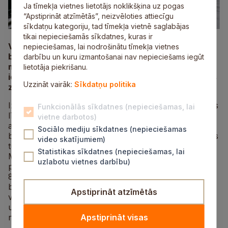
Ja tīmekļa vietnes lietotājs noklikšķina uz pogas
“Apstiprināt atzīmētās”, neizvēloties attiecīgu
sīkdatņu kategoriju, tad tīmekļa vietnē saglabājas
tikai nepieciešamās sīkdatnes, kuras ir
Visā valsts autoceļu tīklā maksimālais atļautais
nepieciešamas, lai nodrošinātu tīmekļa vietnes
braukšanas ātrums ir 90 km/h. Sezonālās
darbību un kuru izmantošanai nav nepieciešams iegūt
maksimālā braukšanas ātruma izmaiņas notiek,
lietotāja piekrišanu.
iestājoties mainīgajiem laikapstākļiem un tuvojoties
Uzzināt vairāk:
Sīkdatņu politika
ziemas sezonai.
Izņēmums būs Vidzemes šosejas (A2) posms no Rīgas
Funkcionālās sīkdatnes (nepieciešamas, lai
līdz Siguldai, kur darbojas adaptīvā satiksmes vadība
vietne darbotos)
ar mainīgās informācijas ceļazīmēm – ļoti labos
Sociālo mediju sīkdatnes (nepieciešamas
braukšanas apstākļos maksimālais braukšanas ātrums
video skatījumiem)
tur būs 100 km/h arī rudens un ziemas sezonā.
Statistikas sīkdatnes (nepieciešamas, lai
Meteoroloģiskajiem un braukšanas apstākļiem
uzlabotu vietnes darbību)
pasliktinoties, atļautais ātrums tiks samazināts līdz 90,
80 vai 70 km/h. Jāņem vērā, ka ziemas periodā
braukšanas un meteoroloģiskie apstākļi var mainīties
Apstiprināt atzīmētās
vairākas reizes dienā, tādēļ autovadītājiem jāpievērš
uzmanība mainīgās informācijas ceļazīmju
norādījumiem un tie jāievēro.
Apstiprināt visas