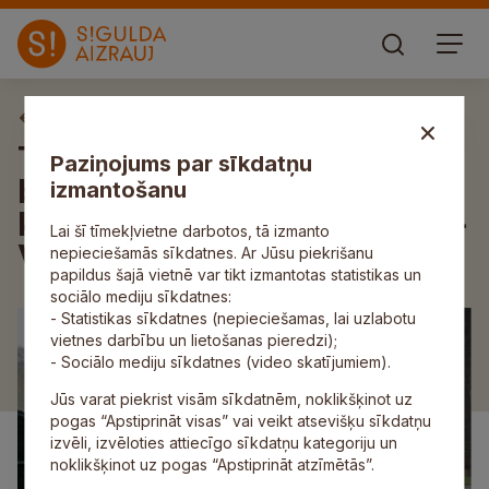
Aktuāli
Turpmāk maksimālais
Paziņojums par sīkdatņu
braukšanas ātrums ir 90
izmantošanu
kilometri stundā; izņēmums –
Lai šī tīmekļvietne darbotos, tā izmanto
Vidzemes šosejas posms
nepieciešamās sīkdatnes. Ar Jūsu piekrišanu
papildus šajā vietnē var tikt izmantotas statistikas un
sociālo mediju sīkdatnes:
- Statistikas sīkdatnes (nepieciešamas, lai uzlabotu
vietnes darbību un lietošanas pieredzi);
- Sociālo mediju sīkdatnes (video skatījumiem).
Jūs varat piekrist visām sīkdatnēm, noklikšķinot uz
pogas “Apstiprināt visas” vai veikt atsevišķu sīkdatņu
izvēli, izvēloties attiecīgo sīkdatņu kategoriju un
noklikšķinot uz pogas “Apstiprināt atzīmētās”.