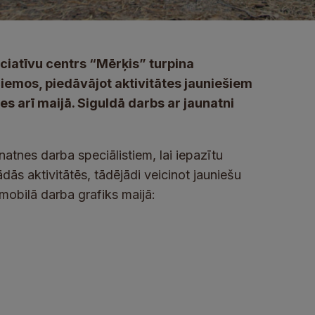
ciatīvu centrs “Mērķis” turpina
emos, piedāvājot aktivitātes jauniešiem
es arī maijā. Siguldā darbs ar jaunatni
natnes darba speciālistiem, lai iepazītu
dās aktivitātēs, tādējādi veicinot jauniešu
mobilā darba grafiks maijā: