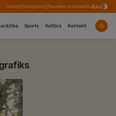
Tūrisms
old.sigulda.lv
Sazināties ar pašvaldību
sardzība
Sports
Kultūra
Kontakti
grafiks