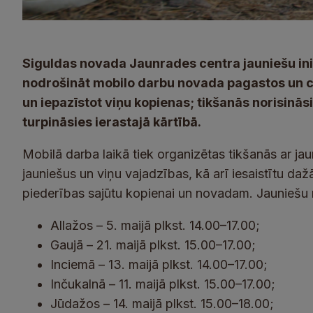
Siguldas novada Jaunrades centra jauniešu ini
nodrošināt mobilo darbu novada pagastos un ci
un iepazīstot viņu kopienas; tikšanās norisināsi
turpināsies ierastajā kārtībā.
Mobilā darba laikā tiek organizētas tikšanās ar jau
jauniešus un viņu vajadzības, kā arī iesaistītu dažā
piederības sajūtu kopienai un novadam. Jauniešu 
Allažos – 5. maijā plkst. 14.00–17.00;
Gaujā – 21. maijā plkst. 15.00–17.00;
Inciemā – 13. maijā plkst. 14.00–17.00;
Inčukalnā – 11. maijā plkst. 15.00–17.00;
Jūdažos – 14. maijā plkst. 15.00–18.00;