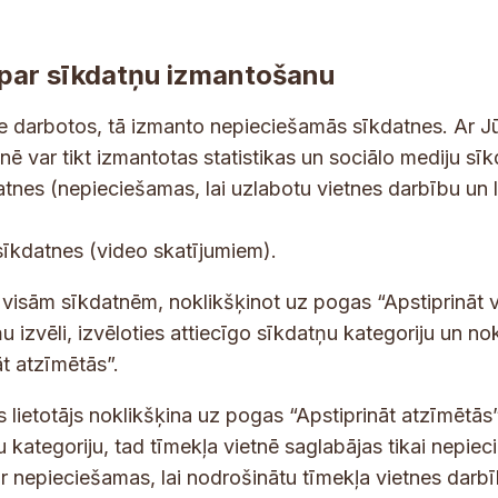
par sīkdatņu izmantošanu
ne darbotos, tā izmanto nepieciešamās sīkdatnes. Ar J
tnē var tikt izmantotas statistikas un sociālo mediju sī
tes un jaunumus savā e-pastā
datnes (nepieciešamas, lai uzlabotu vietnes darbību un 
E
sīkdatnes (video skatījumiem).
-
p
 saņemšanai e-pastā.
t visām sīkdatnēm, noklikšķinot uz pogas “Apstiprināt v
a
u izvēli, izvēloties attiecīgo sīkdatņu kategoriju un no
s
t atzīmētās”.
t
s
s lietotājs noklikšķina uz pogas “Apstiprināt atzīmētās”
*
u kategoriju, tad tīmekļa vietnē saglabājas tikai nepie
ir nepieciešamas, lai nodrošinātu tīmekļa vietnes darb