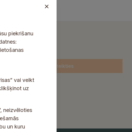
ūsu piekrišanu
kdatnes:
lietošanas
Pieteikties
isas” vai veikt
klikšķinot uz
, neizvēloties
ciešamās
ību un kuru