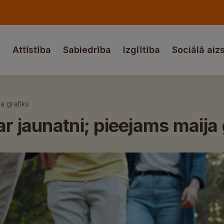
a
Attīstība
Sabiedrība
Izglītība
Sociālā aiz
ja grafiks
r jaunatni; pieejams maija 