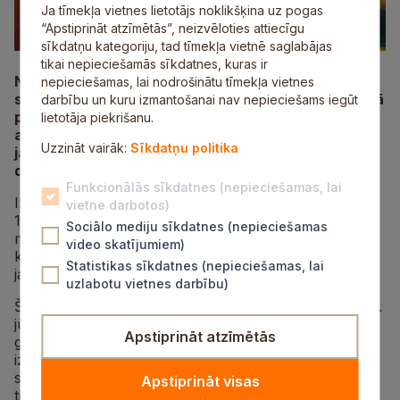
Ja tīmekļa vietnes lietotājs noklikšķina uz pogas
“Apstiprināt atzīmētās”, neizvēloties attiecīgu
sīkdatņu kategoriju, tad tīmekļa vietnē saglabājas
tikai nepieciešamās sīkdatnes, kuras ir
No 6. līdz 8. februārim Ķīpsalas izstāžu zālē notiks
nepieciešamas, lai nodrošinātu tīmekļa vietnes
starptautiskā tūrisma izstāde “Balttour 2026”, kurā
darbību un kuru izmantošanai nav nepieciešams iegūt
piedalīsies ne tikai
Siguldas novada pārstāvji
, bet
lietotāja piekrišanu.
arī Turaidas muzejrezervāts, lai dalītos ar
Uzzināt vairāk:
Sīkdatņu politika
jaunumiem un norisēm, ko muzejs piedāvā saviem
draugiem un viesiem 2026. gadā.
Funkcionālās sīkdatnes (nepieciešamas, lai
Izstādes atklāšanas dienā, piektdien, 6. februārī, plkst.
vietne darbotos)
14.30 ikviens tiek aicināts uz satikšanos Turaidas
Sociālo mediju sīkdatnes (nepieciešamas
muzejrezervāta stendā, kur direktore Jolanta Borīte
video skatījumiem)
kopā ar muzeja kolēģiem iepazīstinās ar šī gada
Statistikas sīkdatnes (nepieciešamas, lai
jaunumiem.
uzlabotu vietnes darbību)
Šajā vasarā viens no lielākajiem pasākumiem notiks 21.
jūnijā, kad tiks svinēti Jāņi Turaidā. Visas dienas
Apstiprināt atzīmētās
garumā, no plkst. 4.00 līdz 24.00, ikviens aicināts
izdzīvot vasaras saulgriežu laika īpašo burvību. Rīts
sāksies ar rituālu saullēktā, dienas laikā notiks zāļu
Apstiprināt visas
tirgus, meistarklases, folkloras kopu priekšnesumi,