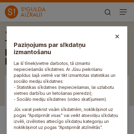
Aktuāli
Tikšanās ar psiholoģi Marutu
Paziņojums par sīkdatņu
Līvenu Siguldas novada
izmantošanu
bibliotēkā
Lai šī tīmekļvietne darbotos, tā izmanto
nepieciešamās sīkdatnes. Ar Jūsu piekrišanu
papildus šajā vietnē var tikt izmantotas statistikas un
sociālo mediju sīkdatnes:
- Statistikas sīkdatnes (nepieciešamas, lai uzlabotu
vietnes darbību un lietošanas pieredzi);
- Sociālo mediju sīkdatnes (video skatījumiem).
Jūs varat piekrist visām sīkdatnēm, noklikšķinot uz
pogas “Apstiprināt visas” vai veikt atsevišķu sīkdatņu
izvēli, izvēloties attiecīgo sīkdatņu kategoriju un
noklikšķinot uz pogas “Apstiprināt atzīmētās”.