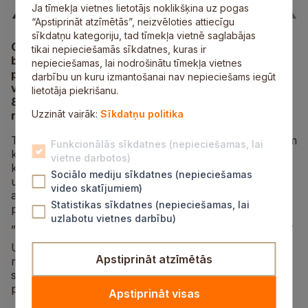
Ja tīmekļa vietnes lietotājs noklikšķina uz pogas
“Apstiprināt atzīmētās”, neizvēloties attiecīgu
sīkdatņu kategoriju, tad tīmekļa vietnē saglabājas
Otrdien, 8.aprīlī, plkst.17.30 Siguldas novada
tikai nepieciešamās sīkdatnes, kuras ir
bibliotēkas izstāžu zālē norisināsies 8.tikšanās ar
nepieciešamas, lai nodrošinātu tīmekļa vietnes
psiholoģi Marutu Līvenu sarunu ciklā „Bērniem ir
darbību un kuru izmantošanai nav nepieciešams iegūt
vajadzīgi vecāki, kuriem ir savas robežas”.
lietotāja piekrišanu.
8.sarunas tēma – „Katram vecumam atbilstošas
Uzzināt vairāk:
Sīkdatņu politika
robežas”.
Tajā psiholoģe aicinās padomāt par tādiem jautājumiem
Funkcionālās sīkdatnes (nepieciešamas, lai
kā emocionāla piesaiste mātei un nomierinoša mātes
vietne darbotos)
klātbūtne, mātes loma bērna ceļā uz patstāvīgu dzīvi
Sociālo mediju sīkdatnes (nepieciešamas
un kā šajā posmā bērnam iespējams palīdzēt un kādu
video skatījumiem)
atbalstu sniegt. Tāpat Maruta Līvena aicinās diskutēt
Statistikas sīkdatnes (nepieciešamas, lai
par to, kā mācīties priecāties par katru sava bērna
uzlabotu vietnes darbību)
„nē”. Šī būs pirmspēdējā tikšanās šajā nodarbību ciklā.
Uz nodarbību aicināts ikviens interesents. Dalības
Apstiprināt atzīmētās
maksa — 1.42 eiro (1 lats) par psiholoģes
sagatavotajiem izdales materiāliem. Pieteikšanās un
plašāka informācija pa tālruni 67700865.
Apstiprināt visas