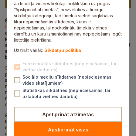
Ja tīmekļa vietnes lietotājs noklikšķina uz pogas
“Apstiprināt atzīmētās”, neizvēloties attiecīgu
sīkdatņu kategoriju, tad tīmekļa vietnē saglabājas
Šogad Siguldā norisināsies jau
septītais Šūpoļu
tikai nepieciešamās sīkdatnes, kuras ir
festivāls
un Siguldas Svētku laukumā
nepieciešamas, lai nodrošinātu tīmekļa vietnes
apmeklētājiem būs iespēja gan izšūpoties, gan
darbību un kuru izmantošanai nav nepieciešams iegūt
iegādāties gardumus svētku galdam un noderīgas
lietotāja piekrišanu.
amata meistaru radītas lietas mājai un dāvanām, kā
Uzzināt vairāk:
Sīkdatņu politika
arī pašam kļūt par amatnieku “Zum-Zum”
izzinošajās un radošajās darbnīcās.
Funkcionālās sīkdatnes (nepieciešamas, lai
Svētku laukumu ieskandināsim 8. aprīlī plkst. 13.00 ar
vietne darbotos)
plašu piedāvājumu no bioloģiski sertificētām zemnieku
Sociālo mediju sīkdatnes (nepieciešamas
saimniecībām – jaunie zaļumi, gaļa, fermentētās
video skatījumiem)
mērces, smiltsērkšķu un upeņu produkcija, gardi
Statistikas sīkdatnes (nepieciešamas, lai
marinējumi, piena produkti, maize, medus, kūciņas un
uzlabotu vietnes darbību)
našķus, kā arī amatu meistaru un mākslinieku
darinātas lietas.
Apstiprināt atzīmētās
9. aprīlī (plkst. 11.00–16.00) turpināsies šūpošanās un
tirgus jampadracis, plašāk pārstāvot amatnieku un
mākslinieku ražojumus – koka izstrādājumi, dažādu
Apstiprināt visas
materiālu rotas, lampas, pinumi, dabīgas sveces,