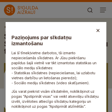
Aktuāli
Šūpoļu festivāla ietvaros
Paziņojums par sīkdatņu
Siguldā norisināsies Lieldienu
izmantošanu
tirgus
Lai šī tīmekļvietne darbotos, tā izmanto
nepieciešamās sīkdatnes. Ar Jūsu piekrišanu
papildus šajā vietnē var tikt izmantotas statistikas un
sociālo mediju sīkdatnes:
- Statistikas sīkdatnes (nepieciešamas, lai uzlabotu
vietnes darbību un lietošanas pieredzi);
- Sociālo mediju sīkdatnes (video skatījumiem).
Jūs varat piekrist visām sīkdatnēm, noklikšķinot uz
pogas “Apstiprināt visas” vai veikt atsevišķu sīkdatņu
izvēli, izvēloties attiecīgo sīkdatņu kategoriju un
noklikšķinot uz pogas “Apstiprināt atzīmētās”.