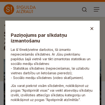
Aktuāli
Šovasar Siguldā izskanēs
Paziņojums par sīkdatņu
XXXII Starptautiskie
izmantošanu
Opermūzikas svētki
Lai šī tīmekļvietne darbotos, tā izmanto
nepieciešamās sīkdatnes. Ar Jūsu piekrišanu
papildus šajā vietnē var tikt izmantotas statistikas un
sociālo mediju sīkdatnes:
- Statistikas sīkdatnes (nepieciešamas, lai uzlabotu
vietnes darbību un lietošanas pieredzi);
- Sociālo mediju sīkdatnes (video skatījumiem).
Jūs varat piekrist visām sīkdatnēm, noklikšķinot uz
pogas “Apstiprināt visas” vai veikt atsevišķu sīkdatņu
izvēli, izvēloties attiecīgo sīkdatņu kategoriju un
noklikšķinot uz pogas “Apstiprināt atzīmētās”.