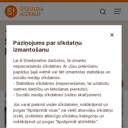
Aktuāli
Šonedēļ izsludināti trīs
Paziņojums par sīkdatņu
pašvaldības iepirkumi
izmantošanu
Lai šī tīmekļvietne darbotos, tā izmanto
nepieciešamās sīkdatnes. Ar Jūsu piekrišanu
papildus šajā vietnē var tikt izmantotas statistikas un
sociālo mediju sīkdatnes:
- Statistikas sīkdatnes (nepieciešamas, lai uzlabotu
vietnes darbību un lietošanas pieredzi);
- Sociālo mediju sīkdatnes (video skatījumiem).
Jūs varat piekrist visām sīkdatnēm, noklikšķinot uz
pogas “Apstiprināt visas” vai veikt atsevišķu sīkdatņu
izvēli, izvēloties attiecīgo sīkdatņu kategoriju un
noklikšķinot uz pogas “Apstiprināt atzīmētās”.