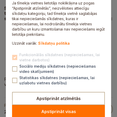
Ja tīmekļa vietnes lietotājs noklikšķina uz pogas
Siguldas novada pašvaldība šonedēļ izsludinājusi
“Apstiprināt atzīmētās”, neizvēloties attiecīgu
trīs atklātos konkursus. Elektronisko iepirkumu
sīkdatņu kategoriju, tad tīmekļa vietnē saglabājas
sistēmā pieejami šādi pašvaldības atklātie konkursi:
tikai nepieciešamās sīkdatnes, kuras ir
nepieciešamas, lai nodrošinātu tīmekļa vietnes
Ielu, ceļu un laukumu attīrīšana un slaucīšana
darbību un kuru izmantošanai nav nepieciešams iegūt
Siguldas novadā
;
lietotāja piekrišanu.
Siguldas Sporta skolas piebraucamā ceļa un
Uzzināt vairāk:
gājēju ietves ar apgaismojumu, stāvlaukuma –
Sīkdatņu politika
projektēšana, autoruzraudzība Gāles ielā 29,
Siguldā
;
Funkcionālās sīkdatnes (nepieciešamas, lai
Pasažieru autobusa iegāde Siguldas novada
vietne darbotos)
pašvaldības skolēnu pārvadājumu
Sociālo mediju sīkdatnes (nepieciešamas
nodrošināšana
.
video skatījumiem)
Statistikas sīkdatnes (nepieciešamas, lai
Plašāka informācija pieejama tīmekļa
uzlabotu vietnes darbību)
vietnē
www.eis.gov.lv
.
Apstiprināt atzīmētās
Publicēts
Apstiprināt visas
23 Mai 2025