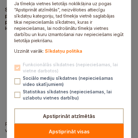
Ja tīmekļa vietnes lietotājs noklikšķina uz pogas
Siguldas novada pašvaldība šonedēļ izsludinājusi
“Apstiprināt atzīmētās”, neizvēloties attiecīgu
piecas atklātas iepirkumu procedūras. Informācija
sīkdatņu kategoriju, tad tīmekļa vietnē saglabājas
par iepirkumiem publiski pieejama Elektronisko
tikai nepieciešamās sīkdatnes, kuras ir
iepirkumu sistēmā:
nepieciešamas, lai nodrošinātu tīmekļa vietnes
darbību un kuru izmantošanai nav nepieciešams iegūt
“
Siguldas novada pašvaldības ielu, ceļu un
lietotāja piekrišanu.
laukumu būvdarbu projektēšana un
Uzzināt vairāk:
autoruzraudzība
Sīkdatņu politika
”;
“
Ugunsdzēsības signalizācijas sistēmas
projektēšana un ierīkošana Inčukalna Sporta
Funkcionālās sīkdatnes (nepieciešamas, lai
centrā
”;
vietne darbotos)
“
Ceļu un ielu malu zāles pļaušana un krūmu
Sociālo mediju sīkdatnes (nepieciešamas
zāģēšana Siguldas novadā
”;
video skatījumiem)
“
Krimuldas Sporta centra stadiona zāliena
Statistikas sīkdatnes (nepieciešamas, lai
apsaimniekošana
”;
uzlabotu vietnes darbību)
“
Autobusu tehniskās apkopes un remonta
pakalpojumi Siguldas novada pašvaldības
vajadzībām
”.
Apstiprināt atzīmētās
Plašāka informācija pieejama tīmekļa
vietnē
www.eis.gov.lv
.
Apstiprināt visas