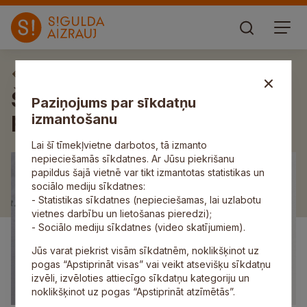
Aktuāli
Šonedēļ izsludināti pieci
Paziņojums par sīkdatņu
pašvaldības iepirkumi
izmantošanu
Lai šī tīmekļvietne darbotos, tā izmanto
nepieciešamās sīkdatnes. Ar Jūsu piekrišanu
papildus šajā vietnē var tikt izmantotas statistikas un
sociālo mediju sīkdatnes:
- Statistikas sīkdatnes (nepieciešamas, lai uzlabotu
vietnes darbību un lietošanas pieredzi);
- Sociālo mediju sīkdatnes (video skatījumiem).
Jūs varat piekrist visām sīkdatnēm, noklikšķinot uz
pogas “Apstiprināt visas” vai veikt atsevišķu sīkdatņu
izvēli, izvēloties attiecīgo sīkdatņu kategoriju un
noklikšķinot uz pogas “Apstiprināt atzīmētās”.