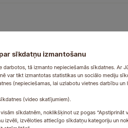
par sīkdatņu izmantošanu
ne darbotos, tā izmanto nepieciešamās sīkdatnes. Ar J
tnē var tikt izmantotas statistikas un sociālo mediju sī
tes un jaunumus savā e-pastā
datnes (nepieciešamas, lai uzlabotu vietnes darbību un 
m
E
sīkdatnes (video skatījumiem).
a
-
n
p
 saņemšanai e-pastā.
t visām sīkdatnēm, noklikšķinot uz pogas “Apstiprināt v
u
a
u izvēli, izvēloties attiecīgo sīkdatņu kategoriju un no
*
s