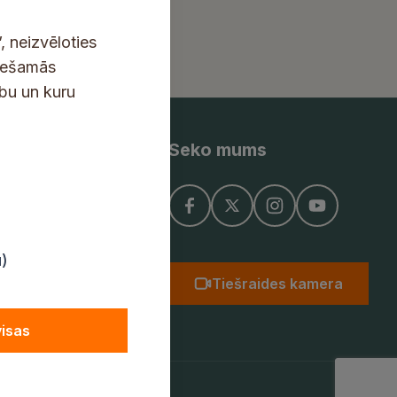
, neizvēloties
ciešamās
ību un kuru
Seko mums
ņojums
u)
Tiešraides kamera
visas