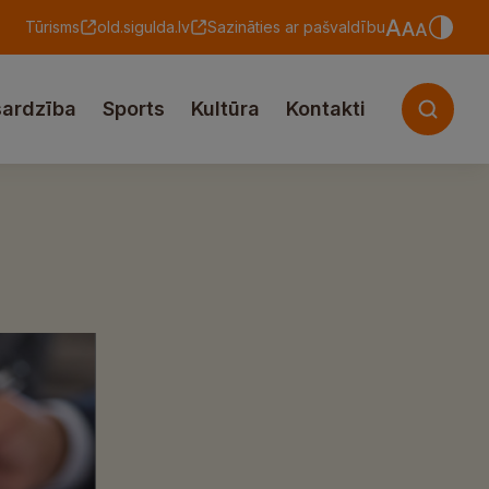
Tūrisms
old.sigulda.lv
Sazināties ar pašvaldību
sardzība
Sports
Kultūra
Kontakti