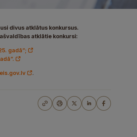
usi divus atklātus konkursus.
ašvaldības atklātie konkursi:
25. gadā”;
vadā”.
is.gov.lv
.