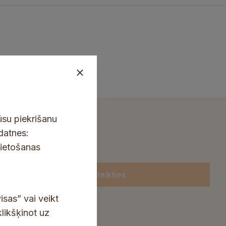
ūsu piekrišanu
kdatnes:
lietošanas
Pieteikties
isas” vai veikt
klikšķinot uz