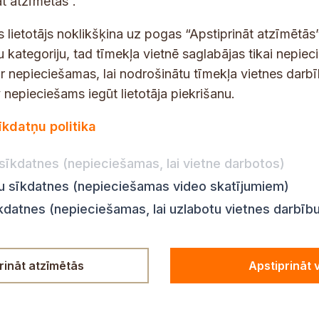
t atzīmētās”.
E
t
-
s
s lietotājs noklikšķina uz pogas “Apstiprināt atzīmētās”
p
*
u kategoriju, tad tīmekļa vietnē saglabājas tikai nepie
a
ir nepieciešamas, lai nodrošinātu tīmekļa vietnes darb
s
nepieciešams iegūt lietotāja piekrišanu.
t
dības darba laiks
Par vietni
s
īkdatņu politika
Vietnes karte
:
8.00–18.00
*
Privātuma politika
8.00–17.00
sīkdatnes (nepieciešamas, lai vietne darbotos)
Piekļūstamības pazi
:
8.00–17.00
ju sīkdatnes (nepieciešamas video skatījumiem)
Ziņot KNAB
en:
8.00–18.00
īkdatnes (nepieciešamas, lai uzlabotu vietnes darbīb
n:
8.00–14.00
rināt atzīmētās
Apstiprināt 
© Siguldas novada pašvaldība,
2025