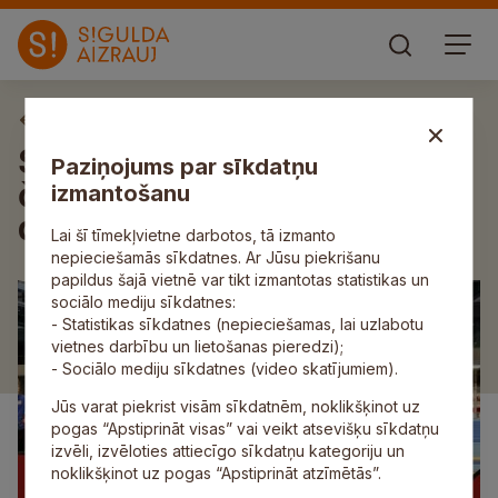
Aktuāli
Siguldietēm medaļas Latvijas
Paziņojums par sīkdatņu
čempionātā vieglatlētikas
izmantošanu
daudzcīņā
Lai šī tīmekļvietne darbotos, tā izmanto
nepieciešamās sīkdatnes. Ar Jūsu piekrišanu
papildus šajā vietnē var tikt izmantotas statistikas un
sociālo mediju sīkdatnes:
- Statistikas sīkdatnes (nepieciešamas, lai uzlabotu
vietnes darbību un lietošanas pieredzi);
- Sociālo mediju sīkdatnes (video skatījumiem).
Jūs varat piekrist visām sīkdatnēm, noklikšķinot uz
pogas “Apstiprināt visas” vai veikt atsevišķu sīkdatņu
izvēli, izvēloties attiecīgo sīkdatņu kategoriju un
noklikšķinot uz pogas “Apstiprināt atzīmētās”.