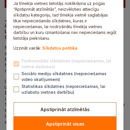
Ja tīmekļa vietnes lietotājs noklikšķina uz pogas
“Apstiprināt atzīmētās”, neizvēloties attiecīgu
sīkdatņu kategoriju, tad tīmekļa vietnē saglabājas
Janvāra izskaņā Valmierā norisinājās Latvijas
tikai nepieciešamās sīkdatnes, kuras ir
čempionāts vieglatlētikas daudzcīņā telpās.
nepieciešamas, lai nodrošinātu tīmekļa vietnes
Lieliskus rezultātus šajās sacensībās guvusi
darbību un kuru izmantošanai nav nepieciešams iegūt
Siguldas Sporta skola un tās pārstāvji.
lietotāja piekrišanu.
Notikušajās sacensībās trenera Arnolda Strengas
Uzzināt vairāk:
Sīkdatņu politika
audzēknes U18 vecuma grupā ieguvušas zelta un
bronzas medaļas. Čempiones titulu sīvā cīņā izcīnīja
Funkcionālās sīkdatnes (nepieciešamas, lai
Nikola Bunde, bet Estere Ūzuliņa tikusi pie bronzas
vietne darbotos)
medaļas.
Sociālo mediju sīkdatnes (nepieciešamas
video skatījumiem)
Līdz ar godalgotajām vietām Nikola un Estere
Statistikas sīkdatnes (nepieciešamas, lai
izcīnījušas tiesības startēt Latvijas izlases sastāvā
uzlabotu vietnes darbību)
Baltijas komandu čempionātā daudzcīņā telpās, kas 9.
un 10. martā risināsies Valmierā. Bet pirms tam – 9. un
10. februārī – abas piedalīsies Latvijas U18 čempionātā
Apstiprināt atzīmētās
telpās individuālajās disciplīnās: Nikola startēs
tāllēkšanā, augstlēkšanā un 60 metru barjerskriešanā,
savukārt Estere – lodes grūšanā.
Apstiprināt visas