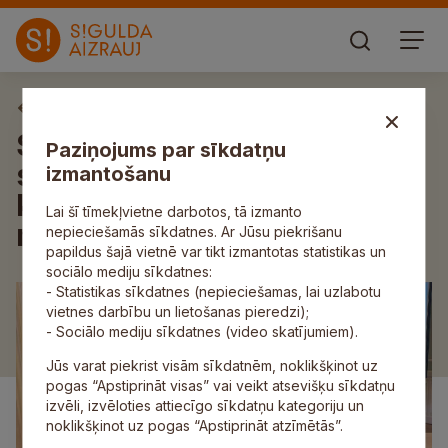
Aktuāli
Siguldas Valsts ģimnāzijas
Paziņojums par sīkdatņu
skolēniem augsti sasniegumi
izmantošanu
komandu olimpiādē
Lai šī tīmekļvietne darbotos, tā izmanto
matemātikā
nepieciešamās sīkdatnes. Ar Jūsu piekrišanu
papildus šajā vietnē var tikt izmantotas statistikas un
sociālo mediju sīkdatnes:
- Statistikas sīkdatnes (nepieciešamas, lai uzlabotu
vietnes darbību un lietošanas pieredzi);
- Sociālo mediju sīkdatnes (video skatījumiem).
Jūs varat piekrist visām sīkdatnēm, noklikšķinot uz
pogas “Apstiprināt visas” vai veikt atsevišķu sīkdatņu
izvēli, izvēloties attiecīgo sīkdatņu kategoriju un
noklikšķinot uz pogas “Apstiprināt atzīmētās”.