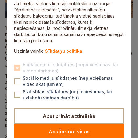
Ja tīmekļa vietnes lietotājs noklikšķina uz pogas
“Apstiprināt atzīmētās”, neizvēloties attiecīgu
sīkdatņu kategoriju, tad tīmekļa vietnē saglabājas
tikai nepieciešamās sīkdatnes, kuras ir
12. februārī Latvijas Universitātes Mazajā aulā
nepieciešamas, lai nodrošinātu tīmekļa vietnes
notika komandu olimpiādes matemātikā “Atvērtā
darbību un kuru izmantošanai nav nepieciešams iegūt
kopa” apbalvošanas ceremonija. Siguldas Valsts
lietotāja piekrišanu.
ģimnāzijas komanda – Gustavs Gailišs, Henrijs Miks
Uzzināt vairāk:
Sīkdatņu politika
Gulāns, Intars Tomsons, Georgs Veinbergs un Justs
Uga Umblejs (matemātikas skolotāja Daiga
Jēkabsone) – ieguva 2. vietu 9. klašu grupā.
Funkcionālās sīkdatnes (nepieciešamas, lai
vietne darbotos)
Tradīciju organizēt komandu matemātikas olimpiādes
Sociālo mediju sīkdatnes (nepieciešamas
aizsāka Rīgas Valsts 1. ģimnāzijas matemātikas
video skatījumiem)
skolotāja Dace Andžāne 2003. gadā. Sākotnēji tajā
Statistikas sīkdatnes (nepieciešamas, lai
piedalījās Rīgas Valsts 1. ģimnāzijas skolēni. Kopš
uzlabotu vietnes darbību)
2009. gada olimpiādē piedalās skolēni no dažādām
Latvijas skolām. Tās mērķis ir veicināt un padziļināt
skolēnu matemātikas apguvi, palīdzēt skolēniem
Apstiprināt atzīmētās
sagatavoties citām olimpiādēm, kā arī pilnveidot
iemaņas strādāt komandā.
Apstiprināt visas
Šajā mācību gadā komandu olimpiāde matemātikā