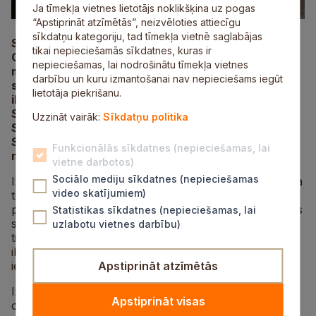
Ja tīmekļa vietnes lietotājs noklikšķina uz pogas
“Apstiprināt atzīmētās”, neizvēloties attiecīgu
sīkdatņu kategoriju, tad tīmekļa vietnē saglabājas
Sigulda vienmēr ir bijusi ziemas sporta un ziemas
tikai nepieciešamās sīkdatnes, kuras ir
Olimpisko sasniegumu šūpulis. Šī izstāde ir veltīta
nepieciešamas, lai nodrošinātu tīmekļa vietnes
mūsu pilsētas sporta lepnumam – izciliem
darbību un kuru izmantošanai nav nepieciešams iegūt
sportistiem, olimpiešiem, paralimpiešiem, kuri
lietotāja piekrišanu.
ikdienā trenējas mūsu sporta bāzēs – Siguldas
Sporta centrā,
Fischer
slēpošanas centrā un
Uzzināt vairāk:
Sīkdatņu politika
Siguldas Pilsētas trasē. Izstāde atspoguļo arī
Siguldas Sporta centram un Siguldas novadam
Funkcionālās sīkdatnes (nepieciešamas, lai
nozīmīgas sporta tradīcijas.
vietne darbotos)
Sociālo mediju sīkdatnes (nepieciešamas
Izstāde ir veidota kā stāsts par Siguldas novada sporta
video skatījumiem)
tradīcijām, kas saistītas ar Siguldas Sporta centru, un
par Siguldas sportistiem, kuri piedalījušies Olimpiskajās
Statistikas sīkdatnes (nepieciešamas, lai
spēlēs un izcīnījuši godalgotas vietas. Šie sportisti ne
uzlabotu vietnes darbību)
tikai nes Siguldas un Latvijas vārdu pasaulē, bet arī
ikdienā trenējas mūsu sporta centrā, stiprinot sevi un
iedvesmojot apkārtējos.
Apstiprināt atzīmētās
Izstādē ir unikāla iespēja apskatīt Martina Dukura
Apstiprināt visas
olimpisko sudraba medaļu, iepazīties ar kamaniņu