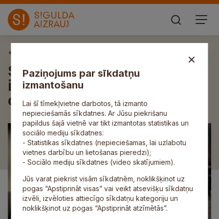
Aktuāli
Siguldas Sporta centrā
Paziņojums par sīkdatņu
izveidota izstāde “Mūsu
izmantošanu
olimpieši – siguldieši”
Lai šī tīmekļvietne darbotos, tā izmanto
nepieciešamās sīkdatnes. Ar Jūsu piekrišanu
papildus šajā vietnē var tikt izmantotas statistikas un
sociālo mediju sīkdatnes:
- Statistikas sīkdatnes (nepieciešamas, lai uzlabotu
vietnes darbību un lietošanas pieredzi);
- Sociālo mediju sīkdatnes (video skatījumiem).
Jūs varat piekrist visām sīkdatnēm, noklikšķinot uz
pogas “Apstiprināt visas” vai veikt atsevišķu sīkdatņu
izvēli, izvēloties attiecīgo sīkdatņu kategoriju un
noklikšķinot uz pogas “Apstiprināt atzīmētās”.