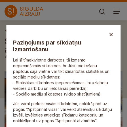
Aktuāli
Siguldas Sporta centrā
Paziņojums par sīkdatņu
aizvadītas sacensības
izmantošanu
“Siguldas akvatlons 2026”
Lai šī tīmekļvietne darbotos, tā izmanto
nepieciešamās sīkdatnes. Ar Jūsu piekrišanu
papildus šajā vietnē var tikt izmantotas statistikas un
sociālo mediju sīkdatnes:
- Statistikas sīkdatnes (nepieciešamas, lai uzlabotu
vietnes darbību un lietošanas pieredzi);
- Sociālo mediju sīkdatnes (video skatījumiem).
Jūs varat piekrist visām sīkdatnēm, noklikšķinot uz
pogas “Apstiprināt visas” vai veikt atsevišķu sīkdatņu
izvēli, izvēloties attiecīgo sīkdatņu kategoriju un
noklikšķinot uz pogas “Apstiprināt atzīmētās”.