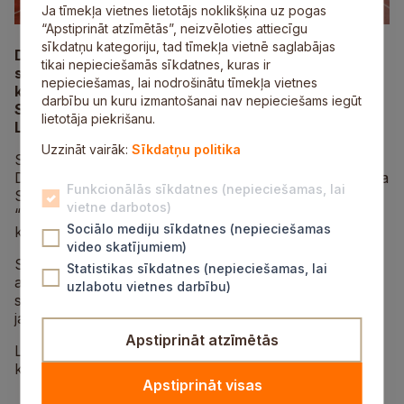
Ja tīmekļa vietnes lietotājs noklikšķina uz pogas
“Apstiprināt atzīmētās”, neizvēloties attiecīgu
sīkdatņu kategoriju, tad tīmekļa vietnē saglabājas
Devīto gadu pēc kārtas norisinājās peldēšanas un
tikai nepieciešamās sīkdatnes, kuras ir
skriešanas sacensības “Siguldas akvatlons 2026”,
nepieciešamas, lai nodrošinātu tīmekļa vietnes
kas šogad vienlaikus bija arī Latvijas čempionāts.
darbību un kuru izmantošanai nav nepieciešams iegūt
Sacensībās piedalījās 148 dalībnieki no visas
lietotāja piekrišanu.
Latvijas.
Uzzināt vairāk:
Sīkdatņu politika
Siguldas Sporta skolu pārstāvēja 32 jaunie sportisti,
Daugavpili – 23, klubu “Sharky” – 19, Mārupes novada
Funkcionālās sīkdatnes (nepieciešamas, lai
Sporta skolu – 11, Valmieras Sporta skolu – 9,
vietne darbotos)
“Piramida Triathlon Club” – 9 un Baltijas Triatlona
Sociālo mediju sīkdatnes (nepieciešamas
klubu – 8 dalībnieki, kā arī citu sporta klubu pārstāvji.
video skatījumiem)
Sportisti lieliski uzsāka jauno sezonu, uzrādot
Statistikas sīkdatnes (nepieciešamas, lai
augstvērtīgus rezultātus. Labākie sportisti šajās
uzlabotu vietnes darbību)
sacensībās kvalificējās Latvijas pieaugušo, junioru un
jauniešu izlasēm.
Apstiprināt atzīmētās
Lieliskus rezultātus uzrādīja un uz goda pjedestāla
kāpa Siguldas Sporta Skolas audzēkņi:
Apstiprināt visas
Emīlija Melkere (F11) – 2. vieta;