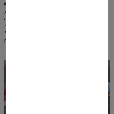
jubileja.
Sacensības norisinājās ar Siguldas novada
pašvaldības atbalstu.
Informāciju sagatavoja:
Ainārs Veģeris
Foto: Marta Garā