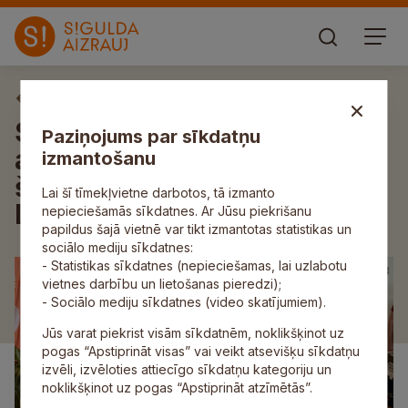
Aktuāli
Siguldas pilsētas vidusskolā
Paziņojums par sīkdatņu
aizvadīts 14. Siguldas ātrā
izmantošanu
šaha čempionāts un Mildas
Lai šī tīmekļvietne darbotos, tā izmanto
Laubertes piemiņas turnīrs
nepieciešamās sīkdatnes. Ar Jūsu piekrišanu
papildus šajā vietnē var tikt izmantotas statistikas un
sociālo mediju sīkdatnes:
- Statistikas sīkdatnes (nepieciešamas, lai uzlabotu
vietnes darbību un lietošanas pieredzi);
- Sociālo mediju sīkdatnes (video skatījumiem).
Jūs varat piekrist visām sīkdatnēm, noklikšķinot uz
pogas “Apstiprināt visas” vai veikt atsevišķu sīkdatņu
izvēli, izvēloties attiecīgo sīkdatņu kategoriju un
noklikšķinot uz pogas “Apstiprināt atzīmētās”.