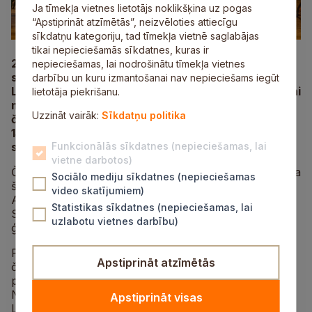
Ja tīmekļa vietnes lietotājs noklikšķina uz pogas
“Apstiprināt atzīmētās”, neizvēloties attiecīgu
sīkdatņu kategoriju, tad tīmekļa vietnē saglabājas
tikai nepieciešamās sīkdatnes, kuras ir
27. un 28. septembrī Siguldas pilsētas vidusskolas
nepieciešamas, lai nodrošinātu tīmekļa vietnes
sporta zālē pulcējās 117 šaha spēles cienītāji no
darbību un kuru izmantošanai nav nepieciešams iegūt
Latvijas, Lietuvas, Igaunijas, Nīderlandes un ASV, lai
lietotāja piekrišanu.
noskaidrotu, kurš kļūs par 2025. gada Siguldas
Uzzināt vairāk:
Sīkdatņu politika
čempionu ātrajā šahā. Šogad čempionāts notika jau
14. reizi un ir kļuvis par vienu no lielākajām šaha
sacensībām Baltijas valstīs dalībnieku skaita ziņā.
Funkcionālās sīkdatnes (nepieciešamas, lai
vietne darbotos)
Čempionātā kuplā skaitā piedalījās arī Siguldas novada
Sociālo mediju sīkdatnes (nepieciešamas
šahisti – kopumā deviņpadsmit dalībnieki no Mālpils,
video skatījumiem)
Allažiem un Siguldas, tostarp Laurenču sākumskolas,
Statistikas sīkdatnes (nepieciešamas, lai
Siguldas pilsētas vidusskolas un Siguldas Valsts
uzlabotu vietnes darbību)
ģimnāzijas audzēkņi.
Pēc spraigām vienpadsmit spēļu kārtām par Siguldas
Apstiprināt atzīmētās
čempionāta uzvarētāju pārliecinoši, ar iegūtiem 10,5
punktiem, kļuva nacionālais meistars Deniss
Nikolajevs. Otrajā vietā ar 8,5 punktiem – šī gada
Apstiprināt visas
Latvijas sieviešu čempione, piecpadsmitgadīgā Marija