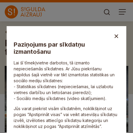
Aktuāli
Papildināts: Siguldas Pilsētas
Paziņojums par sīkdatņu
trase atklāj ziemas sezonu
izmantošanu
Lai šī tīmekļvietne darbotos, tā izmanto
nepieciešamās sīkdatnes. Ar Jūsu piekrišanu
papildus šajā vietnē var tikt izmantotas statistikas un
sociālo mediju sīkdatnes:
- Statistikas sīkdatnes (nepieciešamas, lai uzlabotu
vietnes darbību un lietošanas pieredzi);
- Sociālo mediju sīkdatnes (video skatījumiem).
Jūs varat piekrist visām sīkdatnēm, noklikšķinot uz
pogas “Apstiprināt visas” vai veikt atsevišķu sīkdatņu
izvēli, izvēloties attiecīgo sīkdatņu kategoriju un
noklikšķinot uz pogas “Apstiprināt atzīmētās”.