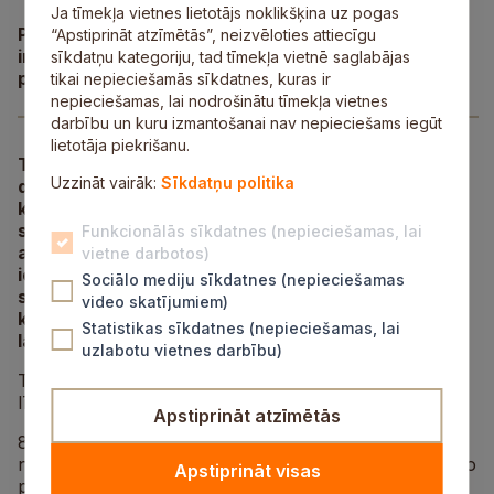
Ja tīmekļa vietnes lietotājs noklikšķina uz pogas
PAPILDINĀTS: Ņemot vērā siltos laikapstākļus,
“Apstiprināt atzīmētās”, neizvēloties attiecīgu
individuālajiem apmeklētājiem trase pašreiz nav
sīkdatņu kategoriju, tad tīmekļa vietnē saglabājas
pieejama.
(Aktualizēts 10.01.2025.)
tikai nepieciešamās sīkdatnes, kuras ir
nepieciešamas, lai nodrošinātu tīmekļa vietnes
darbību un kuru izmantošanai nav nepieciešams iegūt
lietotāja piekrišanu.
Trešdien, 8. janvārī, Siguldas Pilsētas trase atver
Uzzināt vairāk:
Sīkdatņu politika
daļu no Lielās trases kalnu slēpošanai. Ņemot vērā,
ka šogad ziemīgi laikapstākļi iestājas ļoti lēni un
sniega ražošanai nav bijis pietiekami ilgs un liels
Funkcionālās sīkdatnes (nepieciešamas, lai
aukstums, trase sākotnēji tiek atvērta ļoti
vietne darbotos)
ierobežotā apjomā, lai neveidotos rindas. Aicinām
Sociālo mediju sīkdatnes (nepieciešamas
sekot līdzi ik dienu Pilsētas trases sociālo tīklu
video skatījumiem)
kontiem, lai uzzinātu par slēpošanai pieejamiem
Statistikas sīkdatnes (nepieciešamas, lai
laikiem.
uzlabotu vietnes darbību)
Trases darba laiks darba dienās būs no plkst. 14.00
līdz 22.00, bet brīvdienās no plkst. 10.00 līdz 20.00.
Apstiprināt atzīmētās
8.,9. un 10. janvārī no plkst. 14.00 līdz 20.00 trasē
noritēs tikai Siguldas Sporta skolas treniņi, savukārt no
Apstiprināt visas
plkst. 20.00 līdz 22.00 būs iespēja slēpot individuāliem