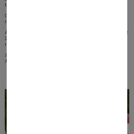
tautas grupā uzvaru izcīnīja Aija Stradiņa.
Orientēšanās festivāls tika organizēts ar Siguldas
novada Domes atbalstu.
Atgādinām, ka ar Orientēšanās festivālu sākas ceļš uz
2018.gada Pasaules Orientēšanās čempionātu, kas
notiks Siguldā un Rīgā.
Informāciju sagatavoja:
Matīss Ratnieks