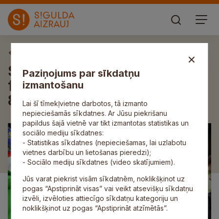
Aktuāli
Siguldas Orientēšanās
Paziņojums par sīkdatņu
festivāls pulcē vairāk nekā
izmantošanu
800 dalībnieku
Lai šī tīmekļvietne darbotos, tā izmanto
nepieciešamās sīkdatnes. Ar Jūsu piekrišanu
papildus šajā vietnē var tikt izmantotas statistikas un
sociālo mediju sīkdatnes:
- Statistikas sīkdatnes (nepieciešamas, lai uzlabotu
vietnes darbību un lietošanas pieredzi);
- Sociālo mediju sīkdatnes (video skatījumiem).
Jūs varat piekrist visām sīkdatnēm, noklikšķinot uz
pogas “Apstiprināt visas” vai veikt atsevišķu sīkdatņu
izvēli, izvēloties attiecīgo sīkdatņu kategoriju un
noklikšķinot uz pogas “Apstiprināt atzīmētās”.