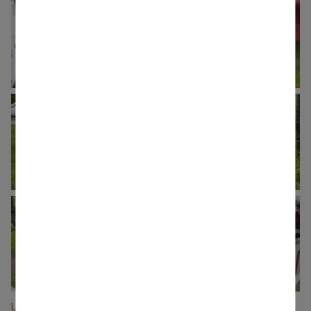
+21
Latvijas čempionāts orientēšanās sportā sprinta distancē