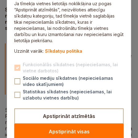
Ja tīmekļa vietnes lietotājs noklikšķina uz pogas
Siguldas novada pašvaldībā viesojās Saulkrastu
“Apstiprināt atzīmētās”, neizvēloties attiecīgu
novada pašvaldības pārstāvji, lai pārrunātu abiem
sīkdatņu kategoriju, tad tīmekļa vietnē saglabājas
novadiem aktuālos jautājumus un stiprinātu
tikai nepieciešamās sīkdatnes, kuras ir
sadarbību.
nepieciešamas, lai nodrošinātu tīmekļa vietnes
darbību un kuru izmantošanai nav nepieciešams iegūt
lietotāja piekrišanu.
Tikšanās ievadā Saulkrastu novada domes
Uzzināt vairāk:
Sīkdatņu politika
priekšsēdētājs Normunds Līcis uzsvēra: “Novadi
ir kā kaimiņi – jo ciešāk sadarbojamies, jo vairāk
Funkcionālās sīkdatnes (nepieciešamas, lai
vietne darbotos)
iegūstam visi. Svarīgi, lai vienmēr varam viens
Sociālo mediju sīkdatnes (nepieciešamas
otram piezvanīt, aprunāties un dalīties ar
video skatījumiem)
pieredzi.”
Statistikas sīkdatnes (nepieciešamas, lai
uzlabotu vietnes darbību)
Sarunās īpaša uzmanība tika pievērsta trim jomām.
Pirmkārt, izglītībai, kur abām pašvaldībām ir būtiski
Apstiprināt atzīmētās
risināt jautājumus par kvalitatīvas mācību vides
nodrošināšanu un ilgtspējīgu attīstību. Otrkārt, tūrisma
Apstiprināt visas
iespējām, jo Sigulda un Saulkrasti viens otru var lieliski