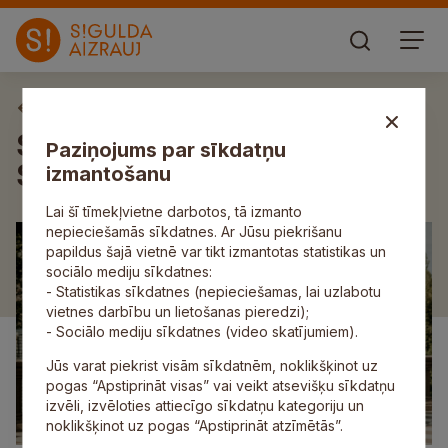
Aktuāli
Siguldas novadā viesojās
Paziņojums par sīkdatņu
Saulkrastu pašvaldība
izmantošanu
Lai šī tīmekļvietne darbotos, tā izmanto
nepieciešamās sīkdatnes. Ar Jūsu piekrišanu
papildus šajā vietnē var tikt izmantotas statistikas un
sociālo mediju sīkdatnes:
- Statistikas sīkdatnes (nepieciešamas, lai uzlabotu
vietnes darbību un lietošanas pieredzi);
- Sociālo mediju sīkdatnes (video skatījumiem).
Jūs varat piekrist visām sīkdatnēm, noklikšķinot uz
pogas “Apstiprināt visas” vai veikt atsevišķu sīkdatņu
izvēli, izvēloties attiecīgo sīkdatņu kategoriju un
noklikšķinot uz pogas “Apstiprināt atzīmētās”.