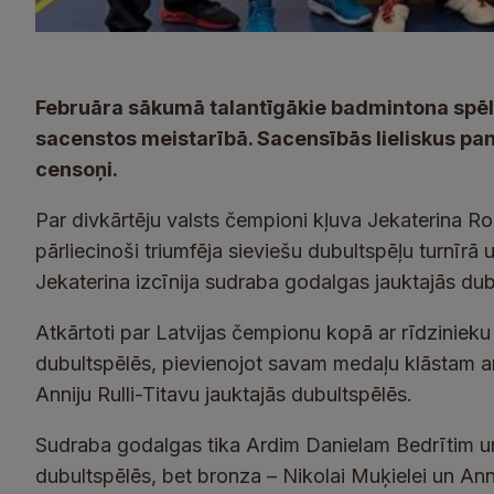
Februāra sākumā talantīgākie badmintona spēlēt
sacenstos meistarībā. Sacensībās lieliskus p
censoņi.
Par divkārtēju valsts čempioni kļuva Jekaterina 
pārliecinoši triumfēja sieviešu dubultspēļu turnīrā 
Jekaterina izcīnija sudraba godalgas jauktajās dub
Atkārtoti par Latvijas čempionu kopā ar rīdzinieku
dubultspēlēs, pievienojot savam medaļu klāstam ar
Anniju Rulli-Titavu jauktajās dubultspēlēs.
Sudraba godalgas tika Ardim Danielam Bedrītim 
dubultspēlēs, bet bronza – Nikolai Muķielei un Anni