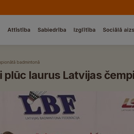
a
Attīstība
Sabiedrība
Izglītība
Sociālā aiz
empionātā badmintonā
i plūc laurus Latvijas čem