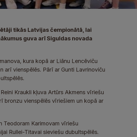
āji tikās Latvijas čempionātā, lai
anākumus guva arī Siguldas novada
Romanova, kura kopā ar Liānu Lencēviču
un arī vienspēlēs. Pārī ar Gunti Lavrinoviču
ultspēlēs.
 Reini Kraukli kļuva Artūrs Akmens vīriešu
ī bronzu vienspēlēs vīriešiem un kopā ar
un Teodoram Karimovam vīriešu
jai Rullei-Titavai sieviešu dubultspēlēs.