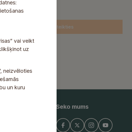
kdatnes:
lietošanas
Pieteikties
isas” vai veikt
klikšķinot uz
, neizvēloties
ciešamās
ību un kuru
Seko mums
ņojums