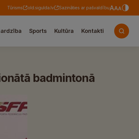
Tūrisms
old.sigulda.lv
Sazināties ar pašvaldību
sardzība
Sports
Kultūra
Kontakti
pionātā badmintonā