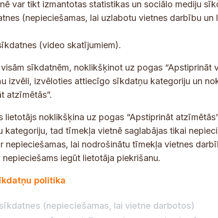
tnē var tikt izmantotas statistikas un sociālo mediju sī
tes un jaunumus savā e-pastā
datnes (nepieciešamas, lai uzlabotu vietnes darbību un 
E
sīkdatnes (video skatījumiem).
-
p
 saņemšanai e-pastā.
t visām sīkdatnēm, noklikšķinot uz pogas “Apstiprināt v
a
u izvēli, izvēloties attiecīgo sīkdatņu kategoriju un no
s
t atzīmētās”.
t
s
s lietotājs noklikšķina uz pogas “Apstiprināt atzīmētās”
*
u kategoriju, tad tīmekļa vietnē saglabājas tikai nepie
ir nepieciešamas, lai nodrošinātu tīmekļa vietnes darb
nepieciešams iegūt lietotāja piekrišanu.
dības darba laiks
Par vietni
īkdatņu politika
Vietnes karte
:
8.00–18.00
Privātuma politika
8.00–17.00
sīkdatnes (nepieciešamas, lai vietne darbotos)
Piekļūstamības pazi
:
8.00–17.00