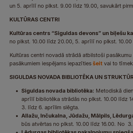
un 5. aprīlī no plkst. 9.00 līdz 19.00, savukārt pirm
KULTŪRAS CENTRI
Kultūras centrs “Siguldas devons” un biļešu k
no plkst. 10.00 līdz 20.00, 5. aprīlī no plkst. 10.00
Kultūras centri novadā strādā atbilstoši pasākumu
pasākumiem iespējams iepazīties
šeit
vai to tīmek
SIGULDAS NOVADA BIBLIOTĒKA UN STRUKTŪ
Siguldas novada bibliotēka:
Metodiskā diena 
aprīlī bibliotēka strādās no plkst. 10.00 līdz 1
3. līdz 6. aprīlim slēgta.
Allažu, Inčukalna, Jūdažu, Mālpils, Lēdurg
būs atvērtas no plkst. 10.00 līdz 16.00. No 3. 
Lēdurgas bibliotēkas pakalpojumu sniegš