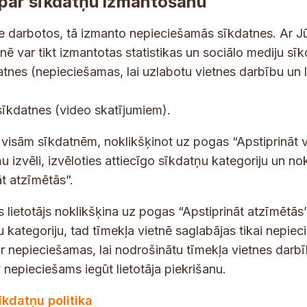
par sīkdatņu izmantošanu
ne darbotos, tā izmanto nepieciešamās sīkdatnes. Ar J
tnē var tikt izmantotas statistikas un sociālo mediju sī
tes un jaunumus savā e-pastā
datnes (nepieciešamas, lai uzlabotu vietnes darbību un 
E
sīkdatnes (video skatījumiem).
-
p
 saņemšanai e-pastā.
t visām sīkdatnēm, noklikšķinot uz pogas “Apstiprināt v
a
u izvēli, izvēloties attiecīgo sīkdatņu kategoriju un no
s
t atzīmētās”.
t
s
s lietotājs noklikšķina uz pogas “Apstiprināt atzīmētās”
*
u kategoriju, tad tīmekļa vietnē saglabājas tikai nepie
ir nepieciešamas, lai nodrošinātu tīmekļa vietnes darb
nepieciešams iegūt lietotāja piekrišanu.
dības darba laiks
Par vietni
īkdatņu politika