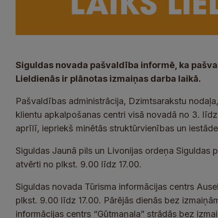
Siguldas novada pašvaldība informē, ka pašval
Lieldienās ir plānotas izmaiņas darba laikā.
Pašvaldības administrācija, Dzimtsarakstu nodaļa,
klientu apkalpošanas centri visā novadā no 3. līdz 
aprīlī, iepriekš minētās struktūrvienības un iestāde
Siguldas Jaunā pils un Livonijas ordeņa Siguldas p
atvērti no plkst. 9.00 līdz 17.00.
Siguldas novada Tūrisma informācijas centrs Ausekļa
plkst. 9.00 līdz 17.00. Pārējās dienās bez izmaiņām
informācijas centrs “Gūtmaņala” strādās bez izmaiņ