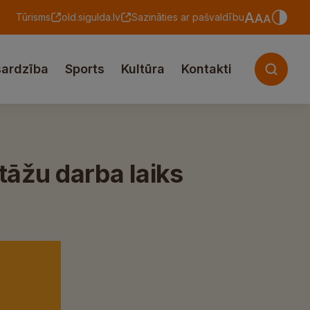
Tūrisms
old.sigulda.lv
Sazināties ar pašvaldību
sardzība
Sports
Kultūra
Kontakti
tāžu darba laiks