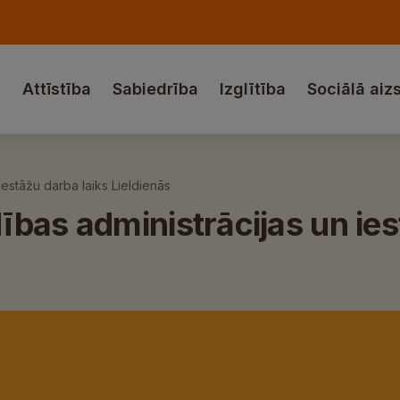
a
Attīstība
Sabiedrība
Izglītība
Sociālā aiz
estāžu darba laiks Lieldienās
bas administrācijas un ies