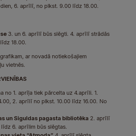
dien, 6. aprīlī, no plkst. 9.00 līdz 18.00.
ase
3. un 6. aprīlī būs slēgti. 4. aprīlī strādās
 līdz 18.00.
 grafikam, ar novadā notiekošajiem
ļu vietnēs.
RVIENĪBAS
no 1. aprīļa tiek pārcelta uz 4.aprīli. 1.
4.00, 2. aprīlī no plkst. 10.00 līdz 16.00. No
as un Siguldas pagasta bibliotēka
2. aprīlī
līdz 6. aprīlim būs slēgtas.
anas vieta “Atmoda”
4. aprīlī slēgta.