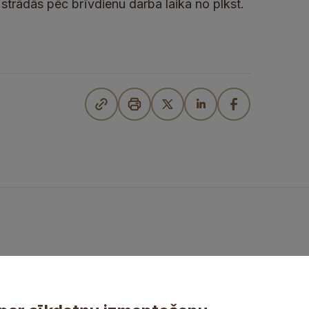
 strādās pēc brīvdienu darba laika no plkst.