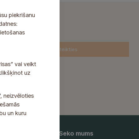
ūsu piekrišanu
kdatnes:
lietošanas
Pieteikties
isas” vai veikt
klikšķinot uz
, neizvēloties
ciešamās
ību un kuru
Seko mums