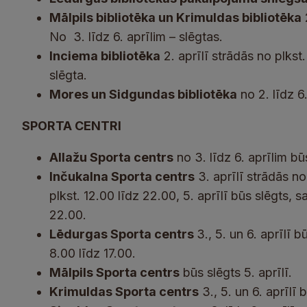
Mālpils bibliotēka un Krimuldas bibliotēka
2
No 3. līdz 6. aprīlim – slēgtas.
Inciema bibliotēka
2. aprīlī strādās no plkst.
slēgta.
Mores un Sidgundas bibliotēka
no 2. līdz 6
SPORTA CENTRI
Allažu Sporta centrs
no 3. līdz 6. aprīlim bū
Inčukalna Sporta centrs
3. aprīlī strādās no
plkst. 12.00 līdz 22.00, 5. aprīlī būs slēgts, s
22.00.
Lēdurgas Sporta centrs
3., 5. un 6. aprīlī b
8.00 līdz 17.00.
Mālpils Sporta centrs
būs slēgts 5. aprīlī.
Krimuldas Sporta centrs
3., 5. un 6. aprīlī 