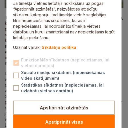
Ja tīmekļa vietnes lietotājs noklikšķina uz pogas
“Apstiprināt atzīmētās”, neizvēloties attiecīgu
sīkdatņu kategoriju, tad tīmekļa vietnē saglabājas
Trešdien, 1. aprīlī, visā Latvijā norisinājās Ēnu diena,
tikai nepieciešamās sīkdatnes, kuras ir
kurā aktīvi piedalījās arī Siguldas novada
nepieciešamas, lai nodrošinātu tīmekļa vietnes
pašvaldība. Šī bija iespēja skolēniem ielūkoties
darbību un kuru izmantošanai nav nepieciešams iegūt
speciālistu ikdienā, izprast viņu darba specifiku un
lietotāja piekrišanu.
klātienē vērot, kā top lēmumi, kas ietekmē novada
attīstību. Šogad pašvaldībā un tās iestādēs
Uzzināt vairāk:
Sīkdatņu politika
viesojās 53 zinātkāras ēnas – jaunieši, kuri,
iespējams, nākotnē veidos vēl stiprāku Siguldas
Funkcionālās sīkdatnes (nepieciešamas, lai
novadu.
vietne darbotos)
Sociālo mediju sīkdatnes (nepieciešamas
Lielu interesi Ēnu dienas dalībnieki izrādīja par domes
video skatījumiem)
vadības darbu, ēnojot pašvaldības domes
priekšsēdētāju, viņa vietnieci, kā arī izpilddirektori un
Statistikas sīkdatnes (nepieciešamas, lai
viņas vietnieci. Jauniešiem bija iespēja būt blakus
uzlabotu vietnes darbību)
domes vadībai svarīgu lēmumu izstrādē, kā arī
piedalīties darba vizītē Turaidas muzejrezervātā, kas ir
nozīmīgs pašvaldības sadarbības partneris tūrisma
Apstiprināt atzīmētās
jautājumos. Tikšanās laikā Turaidas muzejrezervāta
vadība kopā ar pašvaldības domes priekšsēdētāju
Apstiprināt visas
Linardu Kumski pārrunāja sadarbību izstādes tapšanā