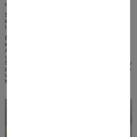
centra vadītāju.
Šogad pašvaldība piedāvāja 18 dažādas amata vietas,
kurām pieteicās dažādu vecuma grupu skolēni, taču
īpaši aktīvi bija tieši 4.–6. klašu audzēkņi.
Ēnu diena ir populāra izglītības akcija ne tikai Latvijā,
kur tā notiek kopš 1999. gada, bet arī visā pasaulē.
Akcijas laikā skolēni apmeklē sev vēlamo darbavietu
un iesaistās interesējošās profesijas pārstāvja darbā.
Šīs aktivitātes mērķis ir iepazīstināt skolēnus ar dažādu
profesiju un nozaru prasībām, lai palīdzētu jauniešiem
izvēlēties profesiju un atbilstoši sagatavoties darba
tirgum.