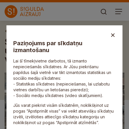
Aktuāli
Siguldas novada pašvaldībā
Paziņojums par sīkdatņu
un tās iestādēs Ēnu dienā
izmantošanu
viesojās vairāk nekā 50 ēnas
Lai šī tīmekļvietne darbotos, tā izmanto
nepieciešamās sīkdatnes. Ar Jūsu piekrišanu
papildus šajā vietnē var tikt izmantotas statistikas un
sociālo mediju sīkdatnes:
- Statistikas sīkdatnes (nepieciešamas, lai uzlabotu
vietnes darbību un lietošanas pieredzi);
- Sociālo mediju sīkdatnes (video skatījumiem).
Jūs varat piekrist visām sīkdatnēm, noklikšķinot uz
pogas “Apstiprināt visas” vai veikt atsevišķu sīkdatņu
izvēli, izvēloties attiecīgo sīkdatņu kategoriju un
noklikšķinot uz pogas “Apstiprināt atzīmētās”.