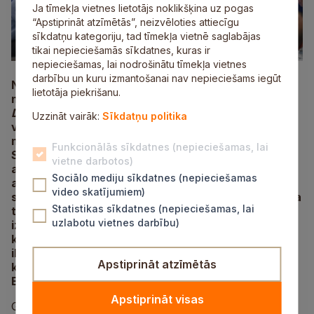
Ja tīmekļa vietnes lietotājs noklikšķina uz pogas
“Apstiprināt atzīmētās”, neizvēloties attiecīgu
sīkdatņu kategoriju, tad tīmekļa vietnē saglabājas
tikai nepieciešamās sīkdatnes, kuras ir
nepieciešamas, lai nodrošinātu tīmekļa vietnes
darbību un kuru izmantošanai nav nepieciešams iegūt
No 16. līdz 19. oktobrim Grieķijas pilsētā Prevezā
lietotāja piekrišanu.
norisinājās Eiropas sadraudzības pilsētu tīkla
Douzelage
49. ģenerālā sanāksme, kurā piedalījās
Uzzināt vairāk:
Sīkdatņu politika
vairāk nekā 20 dalībvalstu pārstāvji. Siguldas
novadu šogad pārstāvēja piecu cilvēku delegācija.
Funkcionālās sīkdatnes (nepieciešamas, lai
Sanāksmes galvenā tēma bija pilsētu ilgtspējīga
vietne darbotos)
attīstība un dabas integrācija pilsētvidē, īpaši
Sociālo mediju sīkdatnes (nepieciešamas
akcentējot mobilitāti, atbildīgu tūrismu un biotopu
video skatījumiem)
saglabāšanu. Pasākuma programma tika organizēta
Statistikas sīkdatnes (nepieciešamas, lai
trīs paralēlās daļās – ģenerālajā sanāksmē,
uzlabotu vietnes darbību)
izglītības sanāksmē un jaunatnes sanāksmē – ar
kopīgu mērķi meklēt risinājumus, kā veidot
ilgtspējīgas, iekļaujošas un videi draudzīgas
Apstiprināt atzīmētās
kopienas, vienlaikus stiprinot sadarbību starp
Eiropas pilsētām.
Apstiprināt visas
Generālajā sanāksmē piedalījās Siguldas novada