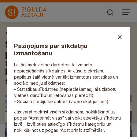
Aktuāli
Siguldas novada delegācija
Paziņojums par sīkdatņu
piedalās Eiropas
izmantošanu
sadraudzības pilsētu tīkla
Lai šī tīmekļvietne darbotos, tā izmanto
Douzelage 49. ģenerālajā
nepieciešamās sīkdatnes. Ar Jūsu piekrišanu
papildus šajā vietnē var tikt izmantotas statistikas un
sanāksmē
sociālo mediju sīkdatnes:
- Statistikas sīkdatnes (nepieciešamas, lai uzlabotu
vietnes darbību un lietošanas pieredzi);
- Sociālo mediju sīkdatnes (video skatījumiem).
Jūs varat piekrist visām sīkdatnēm, noklikšķinot uz
pogas “Apstiprināt visas” vai veikt atsevišķu sīkdatņu
izvēli, izvēloties attiecīgo sīkdatņu kategoriju un
noklikšķinot uz pogas “Apstiprināt atzīmētās”.