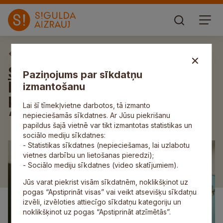
Aktuāli
Siguldas novada bibliotēkā ar
Paziņojums par sīkdatņu
Īrijas vēstnieces Latvijā
izmantošanu
klātbūtni atklāta izstāde
Lai šī tīmekļvietne darbotos, tā izmanto
“Īrijas vēsture 10 vārdos”
nepieciešamās sīkdatnes. Ar Jūsu piekrišanu
papildus šajā vietnē var tikt izmantotas statistikas un
sociālo mediju sīkdatnes:
- Statistikas sīkdatnes (nepieciešamas, lai uzlabotu
vietnes darbību un lietošanas pieredzi);
- Sociālo mediju sīkdatnes (video skatījumiem).
Jūs varat piekrist visām sīkdatnēm, noklikšķinot uz
pogas “Apstiprināt visas” vai veikt atsevišķu sīkdatņu
izvēli, izvēloties attiecīgo sīkdatņu kategoriju un
noklikšķinot uz pogas “Apstiprināt atzīmētās”.