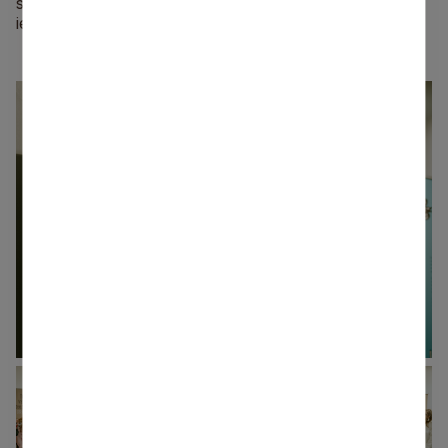
starptautiskas kultūras apmaiņas nozīmei un jaunām
iespējām stiprināt saikni starp abām valstīm.