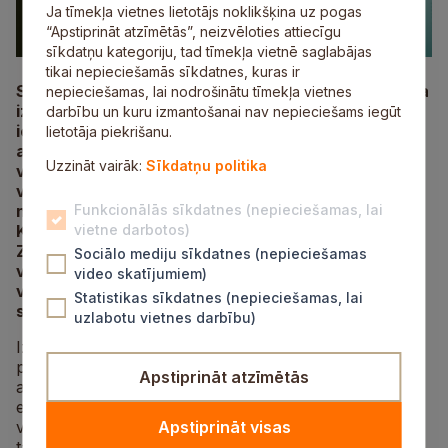
Ja tīmekļa vietnes lietotājs noklikšķina uz pogas
“Apstiprināt atzīmētās”, neizvēloties attiecīgu
sīkdatņu kategoriju, tad tīmekļa vietnē saglabājas
tikai nepieciešamās sīkdatnes, kuras ir
Siguldas novada bibliotēkā 20. martā svinīgi atklāta
nepieciešamas, lai nodrošinātu tīmekļa vietnes
izstāde “Īrijas vēsture 10 vārdos”, kas sniedz
darbību un kuru izmantošanai nav nepieciešams iegūt
ieskatu Īrijas kultūrā, vēsturē un īru valodas
lietotāja piekrišanu.
attīstībā caur desmit vēsturiski nozīmīgiem
Uzzināt vairāk:
Sīkdatņu politika
vārdiem. Izstādes atklāšanā piedalījās arī Īrijas
vēstniece Latvijā
H. E. Ms. Eimear Friel
, Siguldas
novada pašvaldības domes priekšsēdētājs Linards
Funkcionālās sīkdatnes (nepieciešamas, lai
Kumskis un priekšsēdētāja vietnieks Kristaps
vietne darbotos)
Zaļais, uzsverot tās nozīmīgumu kultūras dialoga
Sociālo mediju sīkdatnes (nepieciešamas
veicināšanā. Izstādes atklāšanas pasākumā
video skatījumiem)
viesojās arī Siguldas Valsts ģimnāzijas 11. d klases
Statistikas sīkdatnes (nepieciešamas, lai
skolēni.
uzlabotu vietnes darbību)
Izstāde “Īrijas vēsture 10 vārdos” tapusi kā
papildinājums grāmatai “Īrijas vēsture 100 vārdos”. Tā
Apstiprināt atzīmētās
ar vieglu humoru iepazīstina apmeklētājus ar
epizodēm no gēlu Īrijas vēstures, atklājot, kā dažādi
vārdi ir attīstījušies gadsimtu gaitā un ko tie stāsta par
Apstiprināt visas
tautas dzīvesveidu, tradīcijām un pasaules uztveri.