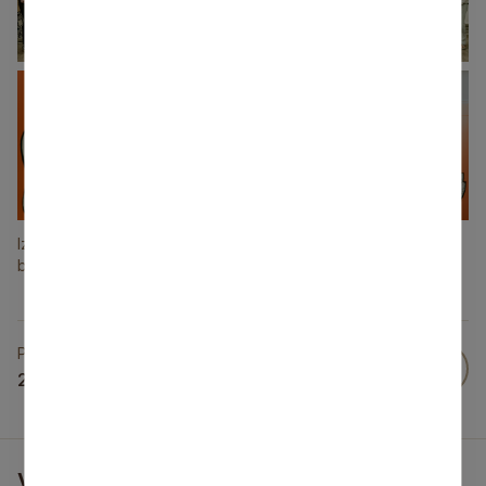
+20
Izstādes “Īrijas vēsture 10 vārdos” atklāšana Siguldas novada
bibliotēkā, A. Priļepiševa
Publicēts
20 Mar 2025
Vai šī informācija bija noderīga?