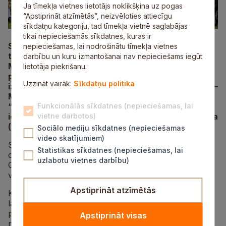
Ja tīmekļa vietnes lietotājs noklikšķina uz pogas
“Apstiprināt atzīmētās”, neizvēloties attiecīgu
sīkdatņu kategoriju, tad tīmekļa vietnē saglabājas
tikai nepieciešamās sīkdatnes, kuras ir
Svētdien, 10. maijā, Siguldā aizvadīts populārā
nepieciešamas, lai nodrošinātu tīmekļa vietnes
tautas velo seriāla
– “Latvijas valsts mežu”
darbību un kuru izmantošanai nav nepieciešams iegūt
MTB/Gravel maratona posms – sezonas otrais
lietotāja piekrišanu.
posms. Tajā “Toyota” Gravel distancē uzvaru
Uzzināt vairāk:
Sīkdatņu politika
izcīnīja Latvijas čempions Oskars Muižnieks (“DTG
–
MySport”) un Renāte Rodionova (“Ādaži Velo”).
“Everest” MTB braucienā tikmēr pirmās vietas
Funkcionālās sīkdatnes (nepieciešamas, lai
ieguva Ģirts Cirvelis (“Roadex”) un Monta Pauloviča
vietne darbotos)
(“Latvian Cycling Girls”).
Sociālo mediju sīkdatnes (nepieciešamas
video skatījumiem)
Siguldas novada pašvaldība pasākuma laikā saņēma
Statistikas sīkdatnes (nepieciešamas, lai
organizatoru pateicību par ieguldījumu LVM MTB un
uzlabotu vietnes darbību)
Gravel maratona attīstībā un Siguldas kā nozīmīgas
velo sacensību norises vietas stiprināšanā.
Apstiprināt atzīmētās
Kopumā Siguldas posms pagāja braukšanai izcilos
laika apstākļos. Šis posms, kas seriālā ir no pašiem
pirmsākumiem, šogad bija ieguvis jaunu veidolu –
Apstiprināt visas
maršrutos tika iekļautas jaunas un ļoti aizraujošas