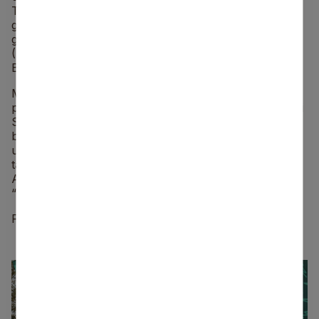
Tomass Pekuss (“Ķekavas NSS”). Viņš 25,3 kilometru
garo trasi veica 56 minūtēs un 6 sekundēs. Otrais viņa
grupā bija Emīls Francis no “MTB Grobiņa”
(+00:00:15), bet trešais – “VeloLifestyle/Smiltenes
BJSS” pārstāvis Edžus Klieders.
Meitenēm uzvarēja Šarlote Kļumele no “RRS”, kura
par 9 sekundēm pārspēja par gadu jaunāko smiltenieti
Samantu Luberti. TOP3 noslēdza Lubertes komandas
biedrene Tīna Teiviša, finišējot 26 sekundes aiz
uzvarētājas. Jaunākajās grupās pirmās vietas guva
talsinieks Emīls Freibergs un lietuviete Merida
Ališauskaite. Lieliskā ritmā un azartā aizritēja arī
“Maxima” bērnu braucieni.
Foto: Ģirts Kehris