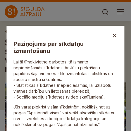
Aktuāli
Siguldas kāpumos aizvadīts
Paziņojums par sīkdatņu
sezonas otrais “Latvijas
izmantošanu
valsts mežu” MTB/Gravel
Lai šī tīmekļvietne darbotos, tā izmanto
maratona posms
nepieciešamās sīkdatnes. Ar Jūsu piekrišanu
papildus šajā vietnē var tikt izmantotas statistikas un
sociālo mediju sīkdatnes:
- Statistikas sīkdatnes (nepieciešamas, lai uzlabotu
vietnes darbību un lietošanas pieredzi);
- Sociālo mediju sīkdatnes (video skatījumiem).
Jūs varat piekrist visām sīkdatnēm, noklikšķinot uz
pogas “Apstiprināt visas” vai veikt atsevišķu sīkdatņu
izvēli, izvēloties attiecīgo sīkdatņu kategoriju un
noklikšķinot uz pogas “Apstiprināt atzīmētās”.