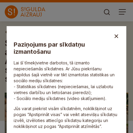
Aktuāli
Siguldas centrā šovakar sāk
Paziņojums par sīkdatņu
asfaltēt pārbūvētos Raiņa un
izmantošanu
Ausekļa ielas posmus; līdz
Lai šī tīmekļvietne darbotos, tā izmanto
sestdienai izmaiņas
nepieciešamās sīkdatnes. Ar Jūsu piekrišanu
papildus šajā vietnē var tikt izmantotas statistikas un
satiksmes organizācijā
sociālo mediju sīkdatnes:
- Statistikas sīkdatnes (nepieciešamas, lai uzlabotu
vietnes darbību un lietošanas pieredzi);
- Sociālo mediju sīkdatnes (video skatījumiem).
Jūs varat piekrist visām sīkdatnēm, noklikšķinot uz
pogas “Apstiprināt visas” vai veikt atsevišķu sīkdatņu
izvēli, izvēloties attiecīgo sīkdatņu kategoriju un
noklikšķinot uz pogas “Apstiprināt atzīmētās”.