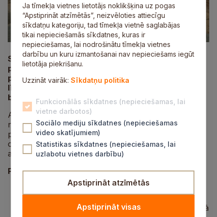
Ja tīmekļa vietnes lietotājs noklikšķina uz pogas
“Apstiprināt atzīmētās”, neizvēloties attiecīgu
sīkdatņu kategoriju, tad tīmekļa vietnē saglabājas
tikai nepieciešamās sīkdatnes, kuras ir
nepieciešamas, lai nodrošinātu tīmekļa vietnes
darbību un kuru izmantošanai nav nepieciešams iegūt
Siguldas centrā, kur notiek Raiņa un Ausekļa ielas
lietotāja piekrišanu.
pārbūve no krustojuma ar Cēsu ielu līdz dzelzceļa
pārbrauktuvei (12,50–13,96 km), sākot no šī vakara
Uzzināt vairāk:
Sīkdatņu politika
līdz 30. augusta rītam plānoti asfalta virskārtas
būvdarbi un būs izmaiņas satiksmes organizācijā.
Funkcionālās sīkdatnes (nepieciešamas, lai
vietne darbotos)
Asfaltēšanas notiks visā brauktuves platumā, darbi
Sociālo mediju sīkdatnes (nepieciešamas
notiks vakara stundās un naktī, to laikā brauktuvi pa
video skatījumiem)
posmiem slēgs un satiksmi pa apbraucamajiem ceļiem
organizēs ar regulētāju palīdzību. Aicinām
Statistikas sīkdatnes (nepieciešamas, lai
autovadītājus sekot norādēm!
uzlabotu vietnes darbību)
Plānotās izmaiņas:
Apstiprināt atzīmētās
trešdienas vakarā un naktī uz ceturtdienu
, no
27. augusta plkst. 18.00 līdz 28. augusta
Apstiprināt visas
plkst. 6.00, slēgs satiksmi Raiņa ielā (P8) no mazā