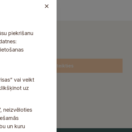
ūsu piekrišanu
kdatnes:
lietošanas
Pieteikties
isas” vai veikt
klikšķinot uz
, neizvēloties
ciešamās
ību un kuru