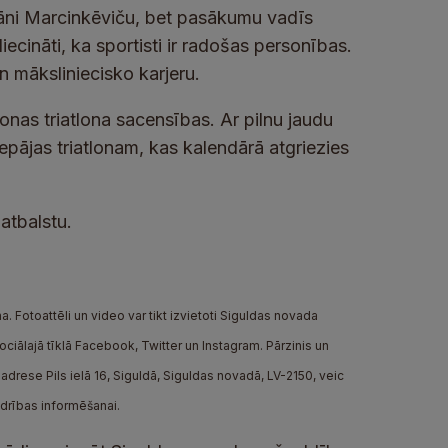
Jāni Marcinkēviču, bet pasākumu vadīs
ecināti, ka sportisti ir radošas personības.
n māksliniecisko karjeru.
nas triatlona sacensības. Ar pilnu jaudu
epājas triatlonam, kas kalendārā atgriezies
atbalstu.
. Fotoattēli un video var tikt izvietoti Siguldas novada
iālajā tīklā Facebook, Twitter un Instagram. Pārzinis un
drese Pils ielā 16, Siguldā, Siguldas novadā, LV-2150, veic
edrības informēšanai.