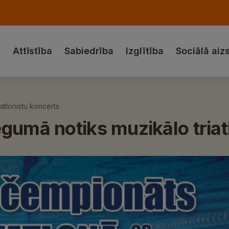
a
Attīstība
Sabiedrība
Izglītība
Sociālā aiz
atlonistu koncerts
gumā notiks muzikālo triat