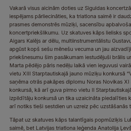
Vakarā visus aicinām doties uz Siguldas koncertzāli 
iespējams pārliecināties, ka triatlona saimē ir daudz
prasmes demonstrēs mūziķi, sacensību apbalvošan
koncertpriekšlikumu. Uz skatuves kāps lielisks sp
Aigars Kalējs ar dēlu, multiinstrumentālistu Gustav
apgūst kopš sešu mēnešu vecuma un jau aizvadījis
priekšnesumu šim pasākumam iestudējuši brālis u
Marta pēdējo pāris nedēļu laikā vien ieguvusi vai
vietu XIII Starptautiskajā jauno mūziķu konkursā 
saņēma otrās pakāpes diplomu Noras Novikas XI 
konkursā, kā arī guva pirmo vietu II Starptautis
izpildītāju konkursā un tika uzaicināta piedalīties 
arī notiks tieši sestdien un uzreiz pēc uzstāšanās t
Tāpat uz skatuves kāps talantīgais popmūziķis Luk
saimē, bet Latvijas triatlona leģenda Anatolija Ļevš