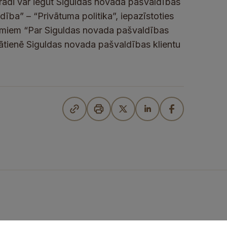
rādi var iegūt Siguldas novada pašvaldības
ība” – “Privātuma politika”, iepazīstoties
umiem “Par Siguldas novada pašvaldības
lātienē Siguldas novada pašvaldības klientu