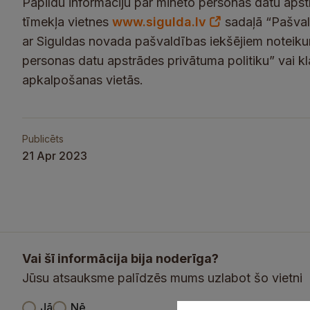
Papildu informāciju par minēto personas datu apst
tīmekļa vietnes
www.sigulda.lv
sadaļā “Pašvald
ar Siguldas novada pašvaldības iekšējiem noteik
personas datu apstrādes privātuma politiku” vai k
apkalpošanas vietās.
Publicēts
21 Apr 2023
Vai šī informācija bija noderīga?
Jūsu atsauksme palīdzēs mums uzlabot šo vietni
V
Jā
Nē