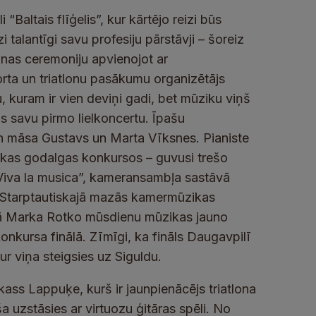
“Baltais flīģelis”, kur kārtējo reizi būs
i talantīgi savu profesiju pārstāvji – šoreiz
as ceremoniju apvienojot ar
orta un triatlonu pasākumu organizētājs
u, kuram ir vien deviņi gadi, bet mūziku viņš
 savu pirmo lielkoncertu. Īpašu
n māsa Gustavs un Marta Vīksnes. Pianiste
rākas godalgas konkursos – guvusi trešo
“Viva la musica”, kameransambļa sastāvā
Starptautiskajā mazās kamermūzikas
kajā Marka Rotko mūsdienu mūzikas jauno
konkursa finālā. Zīmīgi, ka fināls Daugavpilī
ur viņa steigsies uz Siguldu.
ass Lappuķe, kurš ir jaunpienācējs triatlona
a uzstāsies ar virtuozu ģitāras spēli. No