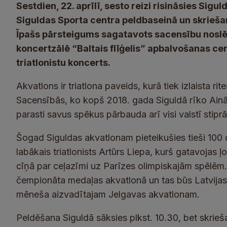
Sestdien, 22. aprīlī, sesto reizi risināsies Sig
Siguldas Sporta centra peldbaseinā un skrieša
Īpašs pārsteigums sagatavots sacensību noslē
koncertzālē “Baltais flīģelis” apbalvošanas c
triatlonistu koncerts.
Akvatlons ir triatlona paveids, kurā tiek izlaista 
Sacensībās, ko kopš 2018. gada Siguldā rīko Ainār
parasti savus spēkus pārbauda arī visi valstī stipr
Šogad Siguldas akvatlonam pieteikušies tieši 100 d
labākais triatlonists Artūrs Liepa, kurš gatavojas ļo
cīņā par ceļazīmi uz Parīzes olimpiskajām spēlēm. S
čempionāta medaļas akvatlonā un tas būs Latvijas 
mēneša aizvadītajam Jelgavas akvatlonam.
Peldēšana Siguldā sāksies plkst. 10.30, bet skrieša