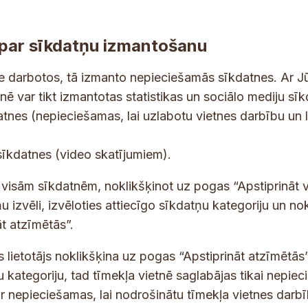
par sīkdatņu izmantošanu
ne darbotos, tā izmanto nepieciešamās sīkdatnes. Ar J
tnē var tikt izmantotas statistikas un sociālo mediju sī
tes un jaunumus savā e-pastā
datnes (nepieciešamas, lai uzlabotu vietnes darbību un 
E
sīkdatnes (video skatījumiem).
-
p
 saņemšanai e-pastā.
t visām sīkdatnēm, noklikšķinot uz pogas “Apstiprināt v
a
u izvēli, izvēloties attiecīgo sīkdatņu kategoriju un no
s
t atzīmētās”.
t
s
s lietotājs noklikšķina uz pogas “Apstiprināt atzīmētās”
*
u kategoriju, tad tīmekļa vietnē saglabājas tikai nepie
ir nepieciešamas, lai nodrošinātu tīmekļa vietnes darb