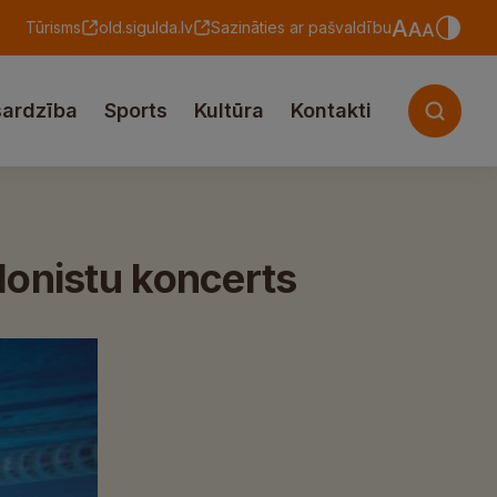
Tūrisms
old.sigulda.lv
Sazināties ar pašvaldību
sardzība
Sports
Kultūra
Kontakti
lonistu koncerts