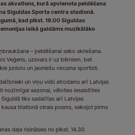
uldas akvatlons, kurā apvienota peldēšana
na Siguldas Sporta centra stadionā.
gumā, kad plkst. 18.00 Siguldas
eremonijas laikā gaidāms muzikālāko
riteņbraukšana – peldēšanai seko skriešana.
s Veģeris, uzsvars ir uz bērniem, bet
ākie junioru un jauniešu vecuma sportisti.
alībnieki un viņu vidū atrodams arī Latvijas
ti nozīmīgai sezonai, vēloties iesaistīties
iguldā tiks sadalītas arī Latvijas
kausa triatlonā otrais posms, sekojot pirms
nas daļa risināsies no plkst. 14.30.