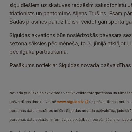
siguldiešiem uz skatuves redzēsim saksofonistu 
triatlonists un pantomīms Aijens Trušins. Esam pārli
Šādas prasmes palīdz lieliski veidot gan sporta ga
Siguldas akvatlons būs noslēdzošās pavasara sezo
sezona sāksies pēc mēneša, to 3. jūnijā atklājot Li
pēc ilgāka pārtraukuma.
Pasākums notiek ar Siguldas novada pašvaldības 
Novada publiskajās aktivitātēs var tikt veikta fotografēšana un filmēšana
pašvaldības tīmekļa vietnē
www.sigulda.lv
un pašvaldības kontos soc
personas datu apstrādes nolūki: Siguldas novada pašvaldība, juridiskā a
personas datu apstrādi informācijas atklātības nodrošināšanai un sabi