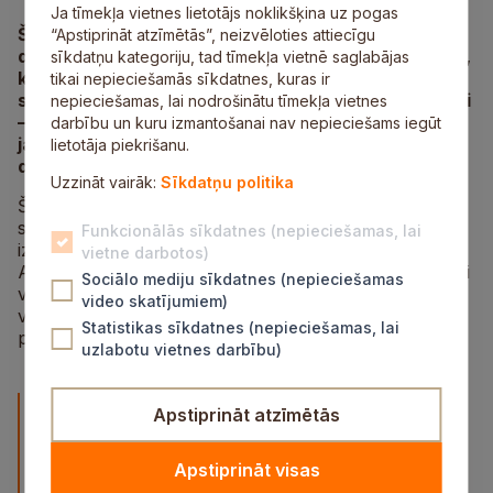
Ja tīmekļa vietnes lietotājs noklikšķina uz pogas
Šonedēļ Siguldas bobsleja un kamaniņu trasē tiks
“Apstiprināt atzīmētās”, neizvēloties attiecīgu
dots starts Latvijas Kausam kamaniņu sportā 2025,
sīkdatņu kategoriju, tad tīmekļa vietnē saglabājas
kas šosezon norisināsies divās daļās. Pirmie uz
tikai nepieciešamās sīkdatnes, kuras ir
starta stāsies pieaugušo un junioru izlases sportisti
nepieciešamas, lai nodrošinātu tīmekļa vietnes
– sacensības notiks 22. un 23. oktobrī, savukārt
darbību un kuru izmantošanai nav nepieciešams iegūt
jauniešu grupas (C–A) par godalgām cīnīsies
lietotāja piekrišanu.
decembra sākumā.
Uzzināt vairāk:
Sīkdatņu politika
Šāds sadalījums ieviests, jo ierastajā sacensību laikā –
starp Ziemassvētkiem un Jauno gadu – nacionālās
Funkcionālās sīkdatnes (nepieciešamas, lai
izlases ekipējums atradīsies transportēšanā no
vietne darbotos)
Amerikas, kur tobrīd notiks Pasaules kausa posmi. Lai
Sociālo mediju sīkdatnes (nepieciešamas
visi sportisti varētu startēt ar pilnvērtīgu inventāru un
video skatījumiem)
vienlīdzīgos nosacījumos, Latvijas Kauss šogad
Statistikas sīkdatnes (nepieciešamas, lai
pārcelts uz agrāku datumu.
uzlabotu vietnes darbību)
“Latvijas Kauss ir nozīmīgs sezonas sākuma
Apstiprināt atzīmētās
posms, kas ļauj sportistiem pārbaudīt gatavību
un tehniku pirms starptautiskajām sacensībām.
Apstiprināt visas