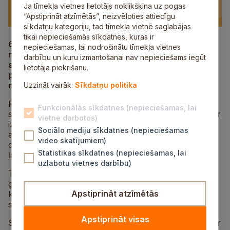
Ja tīmekļa vietnes lietotājs noklikšķina uz pogas
“Apstiprināt atzīmētās”, neizvēloties attiecīgu
sīkdatņu kategoriju, tad tīmekļa vietnē saglabājas
tikai nepieciešamās sīkdatnes, kuras ir
6. februārī plkst. 15.00 Siguldas Sporta centrā
nepieciešamas, lai nodrošinātu tīmekļa vietnes
notiks tikšanās ar Latvijas pludmales volejbola
darbību un kuru izmantošanai nav nepieciešams iegūt
sportistiem – pasaules čempioni Tīnu Graudiņu un
lietotāja piekrišanu.
pasaules U‑21 un Eiropas U‑20 čempionu, Siguldas
novadnieku Gustavu Auziņu.
Uzzināt vairāk:
Sīkdatņu politika
Pasākuma laikā apmeklētājiem būs iespēja iepazīt
Funkcionālās sīkdatnes (nepieciešamas, lai
sportistu ceļu līdz augstiem sasniegumiem, uzzināt par
vietne darbotos)
izaicinājumiem profesionālajā sportā un gūt iedvesmu
Sociālo mediju sīkdatnes (nepieciešamas
aktīvam dzīvesveidam. Sportisti dalīsies savos stāstos,
video skatījumiem)
demonstrēs pludmales volejbola elementus, kā arī
Statistikas sīkdatnes (nepieciešamas, lai
ļaus apskatīt izcīnītās medaļas un kausus.
uzlabotu vietnes darbību)
Tīna Graudiņa kopā ar Anastasiju Samoilovu 2025.
gadā izcīnīja zelta medaļas pasaules čempionātā,
Apstiprināt atzīmētās
kļūstot par pirmajām Latvijas sportistēm, kas
sasniegušas šādu panākumu pludmales volejbolā.
Apstiprināt visas
Savukārt Siguldas novadnieks Gustavs Auziņš kopā ar