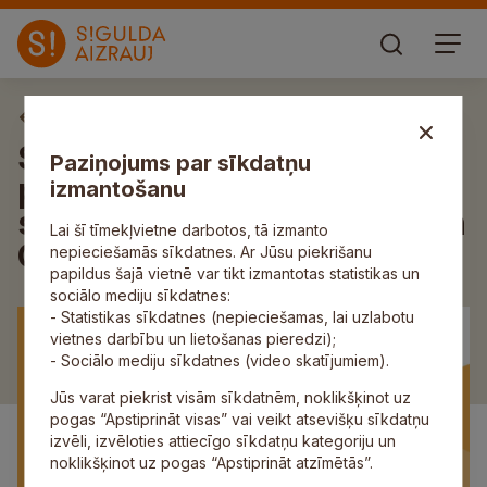
Aktuāli
Siguldā notiks tikšanās ar
Paziņojums par sīkdatņu
pludmales volejbola
izmantošanu
sportistiem Tīnu Graudiņu un
Lai šī tīmekļvietne darbotos, tā izmanto
Gustavu Auziņu
nepieciešamās sīkdatnes. Ar Jūsu piekrišanu
papildus šajā vietnē var tikt izmantotas statistikas un
sociālo mediju sīkdatnes:
- Statistikas sīkdatnes (nepieciešamas, lai uzlabotu
vietnes darbību un lietošanas pieredzi);
- Sociālo mediju sīkdatnes (video skatījumiem).
Jūs varat piekrist visām sīkdatnēm, noklikšķinot uz
pogas “Apstiprināt visas” vai veikt atsevišķu sīkdatņu
izvēli, izvēloties attiecīgo sīkdatņu kategoriju un
noklikšķinot uz pogas “Apstiprināt atzīmētās”.