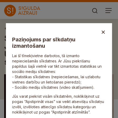
Aktuāli
Siguldā notiks Eiropas
Paziņojums par sīkdatņu
Jaunatnes basketbola līgas
izmantošanu
U17 puišu grupas II posma
Lai šī tīmekļvietne darbotos, tā izmanto
spēles
nepieciešamās sīkdatnes. Ar Jūsu piekrišanu
papildus šajā vietnē var tikt izmantotas statistikas un
sociālo mediju sīkdatnes:
- Statistikas sīkdatnes (nepieciešamas, lai uzlabotu
vietnes darbību un lietošanas pieredzi);
- Sociālo mediju sīkdatnes (video skatījumiem).
Jūs varat piekrist visām sīkdatnēm, noklikšķinot uz
pogas “Apstiprināt visas” vai veikt atsevišķu sīkdatņu
izvēli, izvēloties attiecīgo sīkdatņu kategoriju un
noklikšķinot uz pogas “Apstiprināt atzīmētās”.