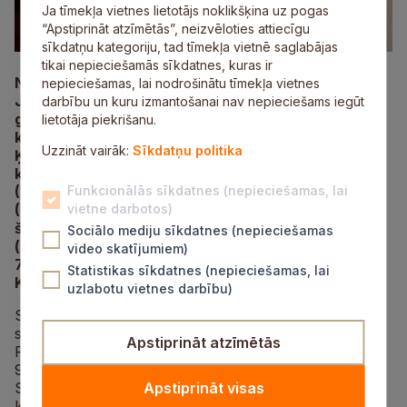
Ja tīmekļa vietnes lietotājs noklikšķina uz pogas
“Apstiprināt atzīmētās”, neizvēloties attiecīgu
sīkdatņu kategoriju, tad tīmekļa vietnē saglabājas
tikai nepieciešamās sīkdatnes, kuras ir
No 6. līdz 9. februārim Siguldā risināsies Eiropas
nepieciešamas, lai nodrošinātu tīmekļa vietnes
Jaunatnes basketbola līgas (EYBL) U17 puišu
darbību un kuru izmantošanai nav nepieciešams iegūt
grupas II posma spēles, kurās sacentīsies četras
lietotāja piekrišanu.
komandas no Latvijas – Siguldas Sporta skola, BK
Uzzināt vairāk:
Sīkdatņu politika
Ķekava, Basketbola klase un Rīdzene –, kā arī
komandas no ārzemēm –
Brent Panthers
(Lielbritānija),
Funkcionālās sīkdatnes (nepieciešamas, lai
YMCA Basketball
(Somija),
Taurage
(Lietuva),
vietne darbotos)
Kutaisi Kakha
(Gruzija). Katra komanda
šajā posmā izspēlēs četras spēles. Visas spēles
Sociālo mediju sīkdatnes (nepieciešamas
(izņemot Gruzijas un Lietuvas komandu spēli
video skatījumiem)
7. februārī) notiks Siguldas Sporta centrā, Ata
Statistikas sīkdatnes (nepieciešamas, lai
Kronvalda ielā 7A.
uzlabotu vietnes darbību)
Siguldieši ceturtdien, 6. februārī, plkst. 18.00
sacentīsies ar Anglijas komandu
Brent Panthers
.
Apstiprināt atzīmētās
Piektdien, 7. februārī, mūsējiem divas spēles: plkst.
9.00 ar somiem un plkst. 15.00 ar BK Ķekavu.
Sestdien, 8. februārī, Sigulda spēkosies ar Lietuvas
Apstiprināt visas
komandu
Taurage
plkst. 17.00.