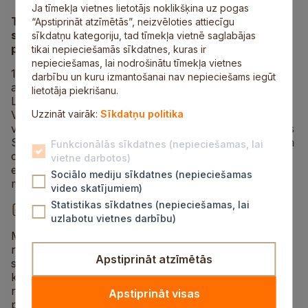
Ja tīmekļa vietnes lietotājs noklikšķina uz pogas
Tuvākajās nedēļās Siguldā notiks trīs šaha
“Apstiprināt atzīmētās”, neizvēloties attiecīgu
sacensības, uz kurām interesanti aicināti
sīkdatņu kategoriju, tad tīmekļa vietnē saglabājas
pieteikties.
tikai nepieciešamās sīkdatnes, kuras ir
nepieciešamas, lai nodrošinātu tīmekļa vietnes
14. martā notiks Siguldas Valsts (SVĢ) ģimnāzijas 7.
darbību un kuru izmantošanai nav nepieciešams iegūt
atklātais šaha čempionāts. Turnīrā var piedalīties
lietotāja piekrišanu.
Latvijas skolu 7.–12. klašu audzēkņi. Rīkotāji – Siguldas
Valsts ģimnāzija – tāpat kā iepriekšējos gados sagaida
Uzzināt vairāk:
Sīkdatņu politika
vismaz 60 jauno šahistu dalību gan no SVĢ skolotājas
Sandras Harlinskas vadītā šaha pulciņa, gan daudzām
Funkcionālās sīkdatnes (nepieciešamas, lai
citām skolām. Pieteikšanās sacensībām, rakstot uz
vietne darbotos)
e‑pasta adresi
sandra.harlinska@svg.lv
līdz 7.
Sociālo mediju sīkdatnes (nepieciešamas
martam.
video skatījumiem)
Statistikas sīkdatnes (nepieciešamas, lai
Sacensību nolikums
uzlabotu vietnes darbību)
Marta pēdējā sestdienā Siguldas pagasta Kultūras
namā notiks pusgada tradicionālais mūsu novada
Apstiprināt atzīmētās
skolnieku 12. šaha turnīrs, ko rīko Siguldas šaha
klubs. Uz sacensībām 29. martā tiek aicināti visu
novada skolu šaha spēles pratēji, neatkarīgi no
Apstiprināt visas
prasmju līmeņa. Pēc nospēlētām sešām šaha partijām