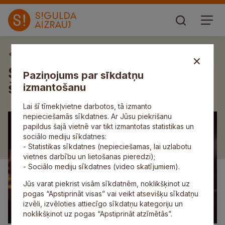
Aktuāli
Siguldā norisināsies vairākas
Paziņojums par sīkdatņu
šaha sacensības
izmantošanu
Lai šī tīmekļvietne darbotos, tā izmanto
nepieciešamās sīkdatnes. Ar Jūsu piekrišanu
papildus šajā vietnē var tikt izmantotas statistikas un
sociālo mediju sīkdatnes:
- Statistikas sīkdatnes (nepieciešamas, lai uzlabotu
vietnes darbību un lietošanas pieredzi);
- Sociālo mediju sīkdatnes (video skatījumiem).
Jūs varat piekrist visām sīkdatnēm, noklikšķinot uz
pogas “Apstiprināt visas” vai veikt atsevišķu sīkdatņu
izvēli, izvēloties attiecīgo sīkdatņu kategoriju un
noklikšķinot uz pogas “Apstiprināt atzīmētās”.