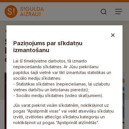
Aktuāli
Siguldā norisināsies Latvijas
Paziņojums par sīkdatņu
Klubu un komandu
izmantošanu
čempionāts badmintonā
Lai šī tīmekļvietne darbotos, tā izmanto
nepieciešamās sīkdatnes. Ar Jūsu piekrišanu
papildus šajā vietnē var tikt izmantotas statistikas un
sociālo mediju sīkdatnes:
- Statistikas sīkdatnes (nepieciešamas, lai uzlabotu
vietnes darbību un lietošanas pieredzi);
- Sociālo mediju sīkdatnes (video skatījumiem).
Jūs varat piekrist visām sīkdatnēm, noklikšķinot uz
pogas “Apstiprināt visas” vai veikt atsevišķu sīkdatņu
izvēli, izvēloties attiecīgo sīkdatņu kategoriju un
noklikšķinot uz pogas “Apstiprināt atzīmētās”.