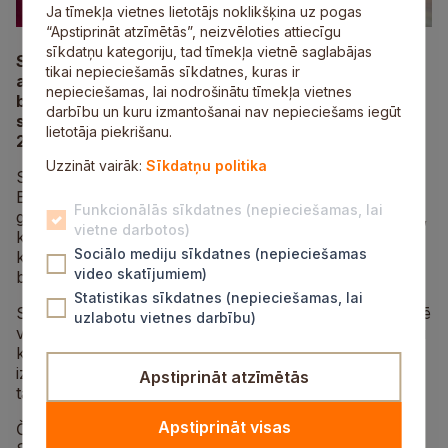
Ja tīmekļa vietnes lietotājs noklikšķina uz pogas
“Apstiprināt atzīmētās”, neizvēloties attiecīgu
sīkdatņu kategoriju, tad tīmekļa vietnē saglabājas
Sestdien, 1. martā, Siguldas Sporta centrā tiks
tikai nepieciešamās sīkdatnes, kuras ir
aizvadīts Latvijas Klubu un komandu čempionāts
nepieciešamas, lai nodrošinātu tīmekļa vietnes
badmintonā. Siguldas badmintonistiem šajās
darbību un kuru izmantošanai nav nepieciešams iegūt
sacensībās būs grūts uzdevums – aizstāvēt
lietotāja piekrišanu.
2024. gadā izcīnīto titulu.
Uzzināt vairāk:
Sīkdatņu politika
Sacensības tiks aizvadītas divās meistarības grupās –
Elites grupa un Augstās meistarības grupa. Elites
Funkcionālās sīkdatnes (nepieciešamas, lai
grupā tiks noskaidrota labākā Latvijas klubu komanda,
vietne darbotos)
kamēr Augstās meistarības grupā ir atļauts veidot
Sociālo mediju sīkdatnes (nepieciešamas
komandas no dažādu klubu un apvienību
video skatījumiem)
badmintonistiem.
Statistikas sīkdatnes (nepieciešamas, lai
Sacensību organizatori aicina izmantot iespēju klātienē
uzlabotu vietnes darbību)
vērot, kā labākie Latvijas spēlētāji aizstāv savu vienību
krāsas, klubu spēles vienmēr ir azarta pilnas, spēles
iznākums atkarīgs no spēlētāju meistarības, treneru
Apstiprināt atzīmētās
taktikas un viltības, saliekot sastāvus un spēļu secību.
Apstiprināt visas
Čempionātu rīko Latvijas Badmintona federācija ar