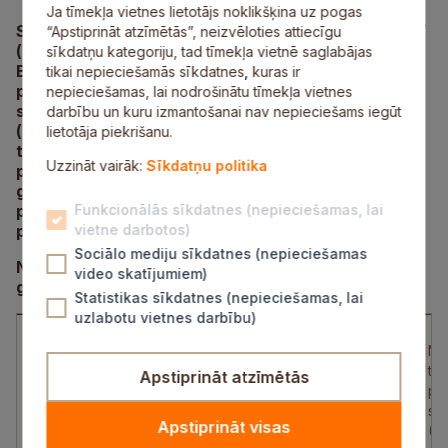
Ja tīmekļa vietnes lietotājs noklikšķina uz pogas
Sabiedrība ar ierobežotu atbildību “Adven Sigulda”
“Apstiprināt atzīmētās”, neizvēloties attiecīgu
(reģ. Nr. 40003709385; juridiskā adrese: Pulkveža
sīkdatņu kategoriju, tad tīmekļa vietnē saglabājas
Brieža iela 109, Sigulda, LV-2150) Sabiedrisko
tikai nepieciešamās sīkdatnes, kuras ir
pakalpojumu regulēšanas komisijai iesniedz
nepieciešamas, lai nodrošinātu tīmekļa vietnes
sabiedrisko pakalpojumu sniedzēja noteikto
darbību un kuru izmantošanai nav nepieciešams iegūt
(piedāvāto) siltumenerģijas apgādes pakalpojumu
lietotāja piekrišanu.
tarifu, kas ir aprēķināts saskaņā ar Sabiedrisko
Uzzināt vairāk:
Sīkdatņu politika
pakalpojumu regulēšanas komisijas padomes 2010.
gada lēmumu Nr. 1/7 “Siltumenerģijas apgādes
pakalpojumu tarifu aprēķināšanas metodika”, un
Funkcionālās sīkdatnes (nepieciešamas, lai
pamatojumu jaunajam tarifam.
vietne darbotos)
Sociālo mediju sīkdatnes (nepieciešamas
Noteiktais siltumenerģijas apgādes tarifs no 2026.
video skatījumiem)
gada 1. janvāra līdz 2026. gada 30. septembrim:
Statistikas sīkdatnes (nepieciešamas, lai
uzlabotu vietnes darbību)
Spēkā
Noteiktais
No
esošais
Sabiedriskā
tarifs,
tar
Apstiprināt atzīmētās
tarifs
pakalpojuma
EUR/MWh
pal
EUR/MWh
veids
(bez
sa
(bez
Apstiprināt visas
PVN)
(%
PVN)