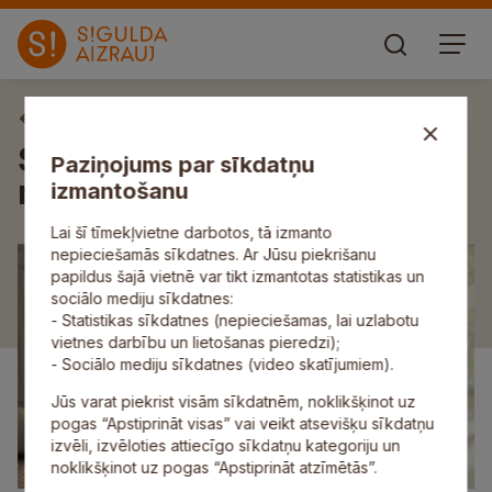
Aktuāli
SIA “Adven” paziņojums par
Paziņojums par sīkdatņu
noteikto (piedāvāto) tarifu
izmantošanu
Lai šī tīmekļvietne darbotos, tā izmanto
nepieciešamās sīkdatnes. Ar Jūsu piekrišanu
papildus šajā vietnē var tikt izmantotas statistikas un
sociālo mediju sīkdatnes:
- Statistikas sīkdatnes (nepieciešamas, lai uzlabotu
vietnes darbību un lietošanas pieredzi);
- Sociālo mediju sīkdatnes (video skatījumiem).
Jūs varat piekrist visām sīkdatnēm, noklikšķinot uz
pogas “Apstiprināt visas” vai veikt atsevišķu sīkdatņu
izvēli, izvēloties attiecīgo sīkdatņu kategoriju un
noklikšķinot uz pogas “Apstiprināt atzīmētās”.